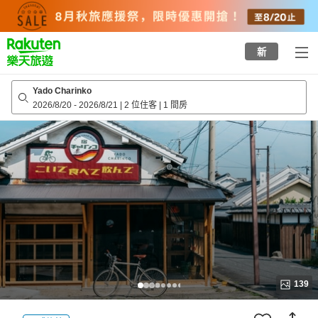
to
top
page
新
Yado Charinko
2026/8/20
-
2026/8/21
|
2 位住客
|
1 間房
139