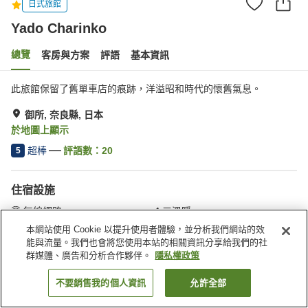
日式旅館
Yado Charinko
總覽
客房與方案
評語
基本資訊
此旅館保留了舊單車店的痕跡，洋溢昭和時代的懷舊氣息。
御所, 奈良縣, 日本
於地圖上顯示
超棒
評語數：
20
5
住宿設施
無線網路
三溫暖
全館禁菸
共用客廳
本網站使用 Cookie 以提升使用者體驗，並分析我們網站的效
能與流量。我們也會將您使用本站的相關資訊分享給我們的社
群媒體、廣告和分析合作夥伴。
隱私權政策
首頁
日本
奈良縣
御所
Yado Charinko
不要銷售我的個人資訊
允許全部
找客房