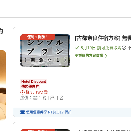
約
僅剩
1
間房！
[古都奈良住宿方案] 無
8月19日
前可免費取消
更詳細的方案資訊
Hotel Discount
快閃優惠券
賺
35
TWD
點
房價：
1
晚
|
|
使用優惠券享
NT$1,317
折扣