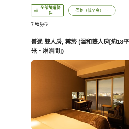
全部篩選條
價格（低至高）
件
7
種房型
普通 雙人房, 禁菸 (溫和雙人房[約18
米・淋浴間])