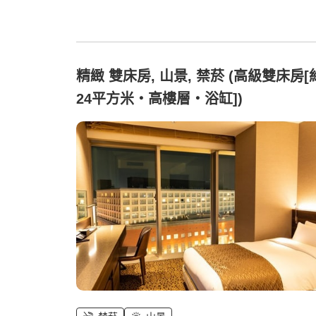
精緻 雙床房, 山景, 禁菸 (高級雙床房[
24平方米・高樓層・浴缸])