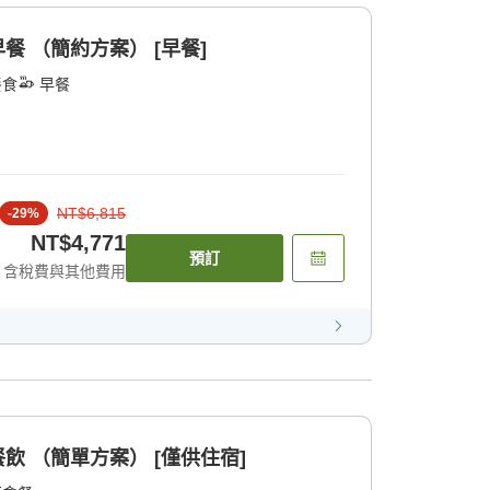
餐 （簡約方案） [早餐]
餐食
早餐
NT$6,815
-
29
%
NT$4,771
預訂
含稅費與其他費用
餐飲 （簡單方案） [僅供住宿]