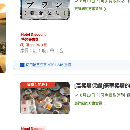
8月19日
前可免費取消
更詳細的方案資訊
Hotel Discount
快閃優惠券
賺
33
TWD
點
房價：
1
晚
|
|
使用優惠券享
NT$1,246
折扣
僅剩
1
間房！
[高樓層保證]豪華樓層的
8月19日
前可免費取消
更詳細的方案資訊
Hotel Discount