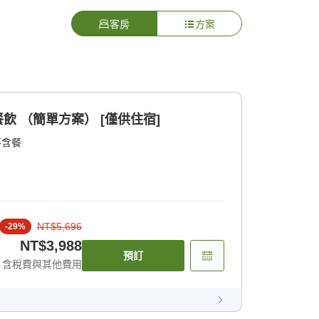
客房
方案
餐飲 （簡單方案） [僅供住宿]
不含餐
NT$5,696
-
29
%
NT$3,988
預訂
含稅費與其他費用