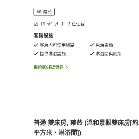
禁菸
19 m²
1－3 位住客
客房設施
客房內可使用網路
免治馬桶
提供淋浴設施
淋浴間與廁所
更詳細的客房資訊
普通 雙床房, 禁菸 (溫和景觀雙床房[約
平方米・淋浴間])