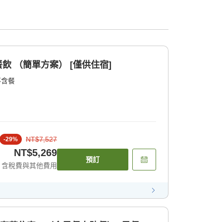
餐飲 （簡單方案） [僅供住宿]
不含餐
NT$7,527
-
29
%
NT$5,269
預訂
含稅費與其他費用