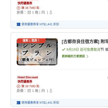
快閃優惠券
賺
38
TWD
點
房價：
1
晚
|
|
使用優惠券享
NT$1,441
折扣
僅剩
1
間房！
[古都奈良住宿方案] 附早
8月19日
前可免費取消
更詳細的方案資訊
Hotel Discount
快閃優惠券
賺
38
TWD
點
房價：
1
晚
|
|
使用優惠券享
NT$1,441
折扣