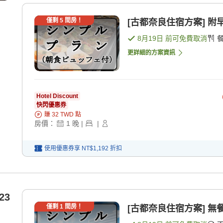
僅剩
5
間房！
[古都奈良住宿方案] 附早
8月19日
前可免費取消
更詳細的方案資訊
Hotel Discount
快閃優惠券
賺
32
TWD
點
房價：
1
晚
|
|
使用優惠券享
NT$1,192
折扣
23
僅剩
1
間房！
[古都奈良住宿方案] 無