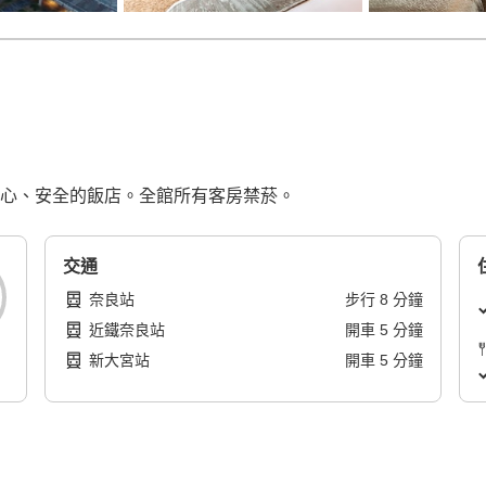
，安心、安全的飯店。全館所有客房禁菸。
交通
奈良站
步行
8
分鐘
近鐵奈良站
開車
5
分鐘
新大宮站
開車
5
分鐘