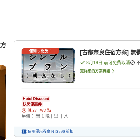
平方
僅剩
5
間房！
[古都奈良住宿方案] 無
8月19日
前可免費取消
更詳細的方案資訊
Hotel Discount
快閃優惠券
賺
27
TWD
點
房價：
1
晚
|
|
使用優惠券享
NT$996
折扣