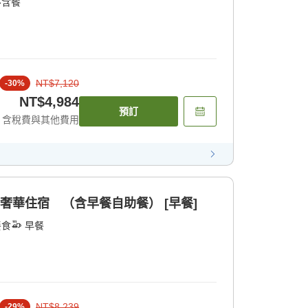
不含餐
NT$7,120
-
30
%
NT$4,984
預訂
含稅費與其他費用
奢華住宿 （含早餐自助餐） [早餐]
餐食
早餐
NT$8,239
-
29
%