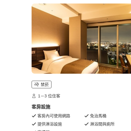
禁菸
1－3 位住客
客房設施
客房內可使用網路
免治馬桶
提供淋浴設施
淋浴間與廁所