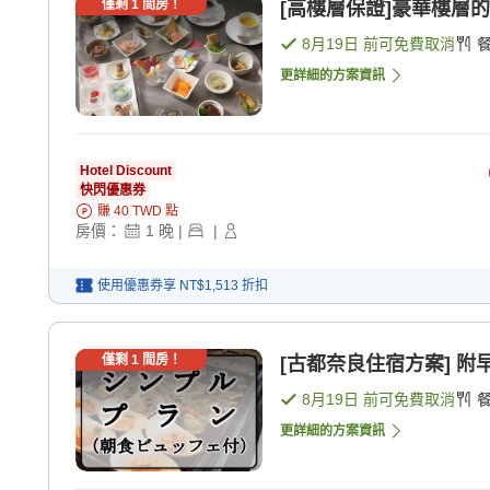
僅剩
1
間房！
[高樓層保證]豪華樓層的
8月19日
前可免費取消
更詳細的方案資訊
Hotel Discount
快閃優惠券
賺
40
TWD
點
房價：
1
晚
|
|
使用優惠券享
NT$1,513
折扣
僅剩
1
間房！
[古都奈良住宿方案] 附早
8月19日
前可免費取消
更詳細的方案資訊