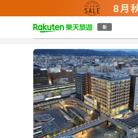
t
新
總覽
客房與方案
評語
設施
o
p
P
a
g
e
_
s
e
a
r
c
h