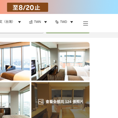
文（台灣）
TWN
TWD
找客房
•
1
間房
重新搜尋
查看全部共
124
張照片