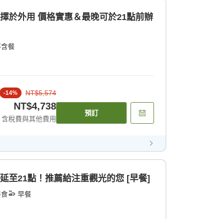
選擇於外用 價格實惠＆最晚可於21點前辦
不含餐
NT$5,574
-
14
%
NT$4,738
預訂
含稅費與其他費用
延至21點！推薦給注重觀光的您 [早餐]
餐食
早餐