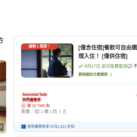
方
僅剩
3
間房！
[僅含住宿]餐飲可自由
理入住！ [僅供住宿]
8月17日
前可免費取消
更詳細的方案資訊
Seasonal Sale
快閃優惠券
賺
26
TWD
點
房價：
1
晚
|
|
使用優惠券享
NT$1,011
折扣
7