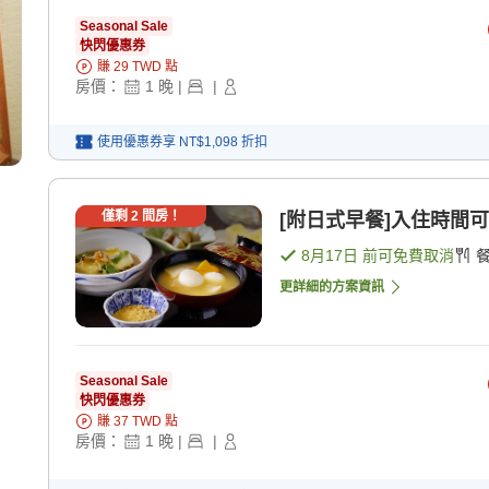
Seasonal Sale
快閃優惠券
賺
29
TWD
點
房價：
1
晚
|
|
使用優惠券享
NT$1,098
折扣
僅剩
2
間房！
[附日式早餐]入住時間可
8月17日
前可免費取消
更詳細的方案資訊
Seasonal Sale
快閃優惠券
賺
37
TWD
點
房價：
1
晚
|
|