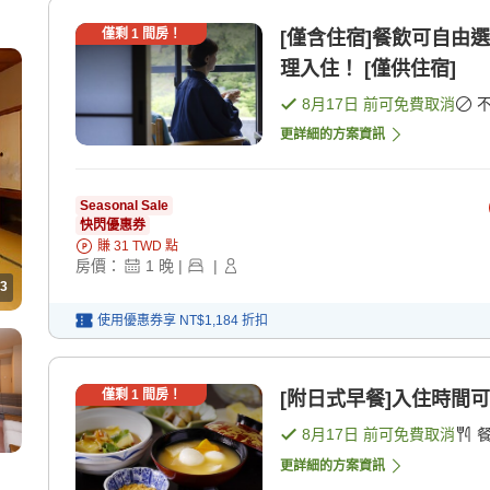
僅剩
1
間房！
[僅含住宿]餐飲可自由
理入住！ [僅供住宿]
8月17日
前可免費取消
更詳細的方案資訊
Seasonal Sale
快閃優惠券
賺
31
TWD
點
房價：
1
晚
|
|
3
使用優惠券享
NT$1,184
折扣
僅剩
1
間房！
[附日式早餐]入住時間可
8月17日
前可免費取消
更詳細的方案資訊