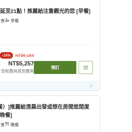
延至21點！推薦給注重觀光的您 [早餐]
餐食
早餐
NT$6,184
-
14
%
NT$5,257
預訂
含稅費與其他費用
早餐）]推薦給清晨出發或想在房間悠閒度
晚餐]
餐食
晚餐