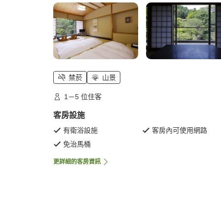
禁菸
山景
1－5 位住客
客房設施
有衛浴設施
客房內可使用網路
免治馬桶
更詳細的客房資訊