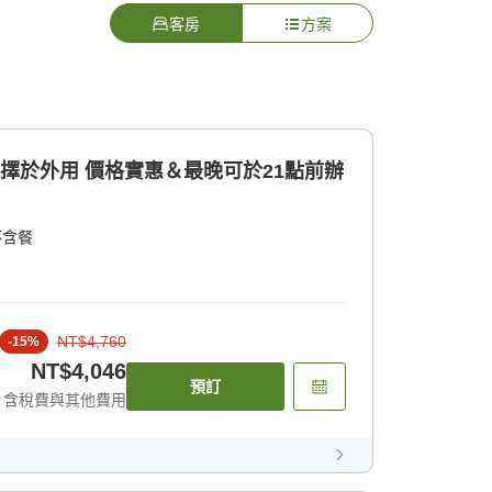
客房
方案
選擇於外用 價格實惠＆最晚可於21點前辦
不含餐
NT$4,760
-
15
%
NT$4,046
預訂
含稅費與其他費用