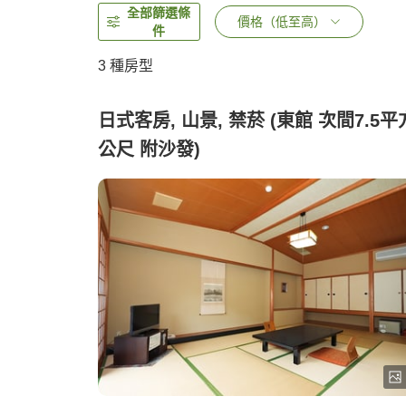
全部篩選條
價格（低至高）
件
3
種房型
日式客房, 山景, 禁菸 (東館 次間7.5平
公尺 附沙發)