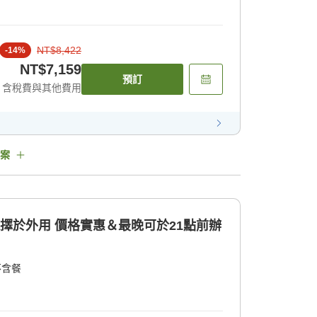
NT$8,422
-
14
%
NT$7,159
預訂
含稅費與其他費用
案
選擇於外用 價格實惠＆最晚可於21點前辦
不含餐