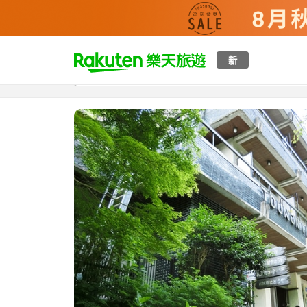
t
新
總覽
客房與方案
評語
設施
o
p
P
a
g
e
_
s
e
a
r
c
h