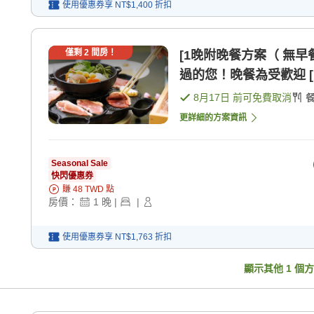
使用優惠券享
NT$1,400
折扣
僅剩
2
間房！
[1晚附晚餐方案（ 無
過的您！晚餐為受歡迎 [
8月17日
前可免費取消
更詳細的方案資訊
Seasonal Sale
快閃優惠券
賺
48
TWD
點
房價：
1
晚
|
|
使用優惠券享
NT$1,763
折扣
顯示其他
1
個方