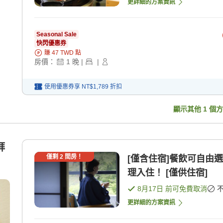
更詳細的方案資訊
Seasonal Sale
快閃優惠券
賺
47
TWD
點
房價：
1
晚
|
|
使用優惠券享
NT$1,789
折扣
顯示其他
1
個方
拜
僅剩
2
間房！
[僅含住宿]餐飲可自由
理入住！ [僅供住宿]
8月17日
前可免費取消
更詳細的方案資訊