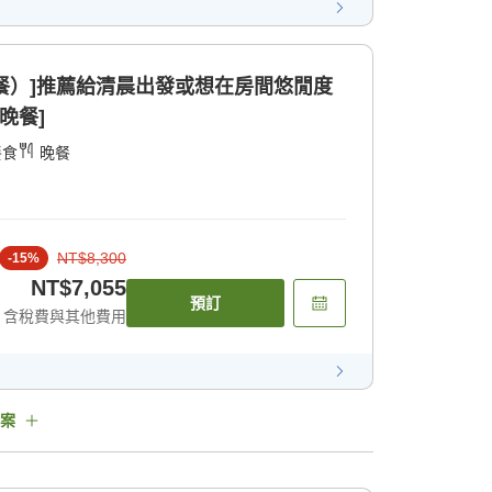
早餐）]推薦給清晨出發或想在房間悠閒度
晚餐]
餐食
晚餐
NT$8,300
-
15
%
NT$7,055
預訂
含稅費與其他費用
案