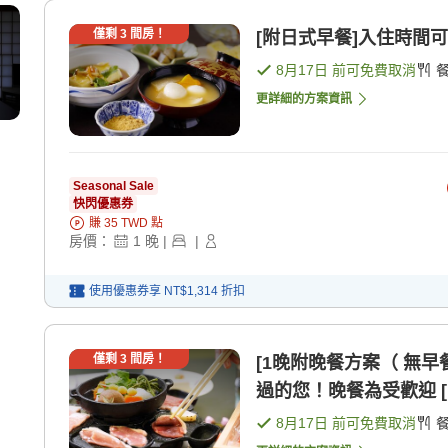
僅剩
3
間房！
[附日式早餐]入住時間可
8月17日
前可免費取消
更詳細的方案資訊
Seasonal Sale
快閃優惠券
賺
35
TWD
點
房價：
1
晚
|
|
使用優惠券享
NT$1,314
折扣
僅剩
3
間房！
[1晚附晚餐方案（ 無
過的您！晚餐為受歡迎 [
8月17日
前可免費取消