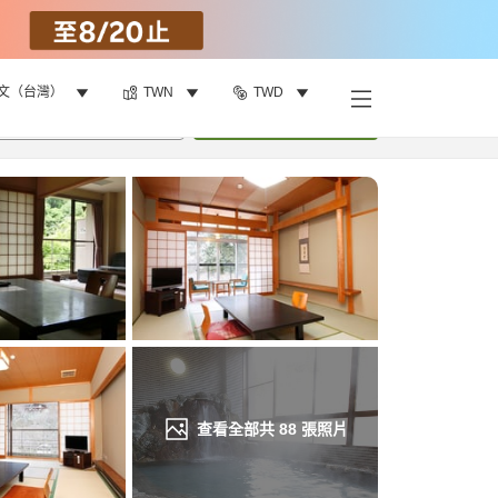
文（台灣）
TWN
TWD
找客房
•
1
間房
重新搜尋
查看全部共
88
張照片