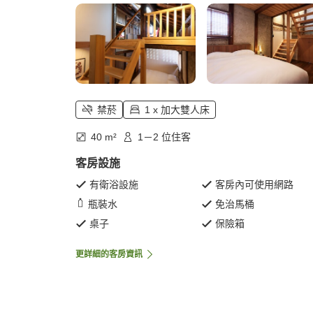
禁菸
1 x 加大雙人床
40 m²
1－2 位住客
客房設施
有衛浴設施
客房內可使用網路
瓶裝水
免治馬桶
桌子
保險箱
更詳細的客房資訊