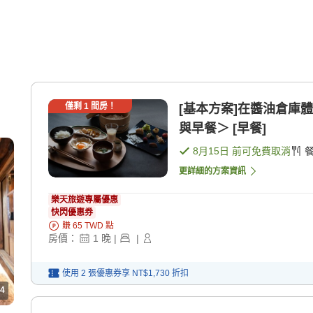
僅剩
1
間房！
[基本方案]在醬油倉庫
與早餐＞ [早餐]
8月15日
前可免費取消
更詳細的方案資訊
樂天旅遊專屬優惠
快閃優惠券
賺
65
TWD
點
房價：
1
晚
|
|
使用 2 張優惠券享
NT$1,730
折扣
4