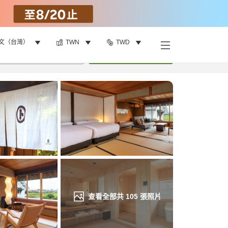
文（台灣）
TWN
TWD
找客房
•
1
間房
重新搜尋
查看全部共
105
張照片