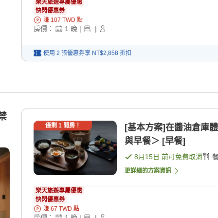
樂天旅遊專屬優惠
快閃優惠券
賺
107
TWD
點
房價：
1
晚
|
|
使用 2 張優惠券享
NT$2,858
折扣
禁
僅剩
1
間房！
[基本方案]在醬油倉庫
與早餐＞ [早餐]
8月15日
前可免費取消
更詳細的方案資訊
樂天旅遊專屬優惠
快閃優惠券
賺
67
TWD
點
房價：
1
晚
|
|