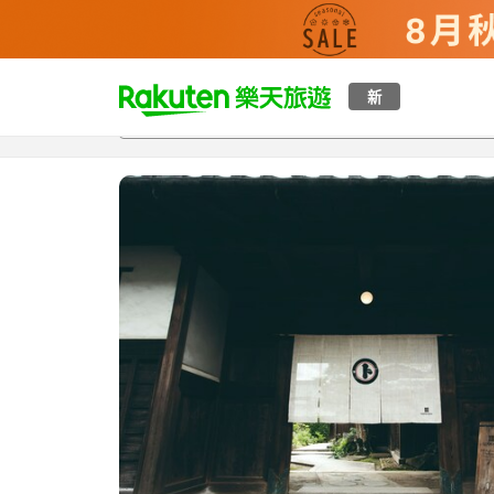
t
新
總覽
客房與方案
評語
特點
設施
o
p
P
a
g
e
_
s
e
a
r
c
h