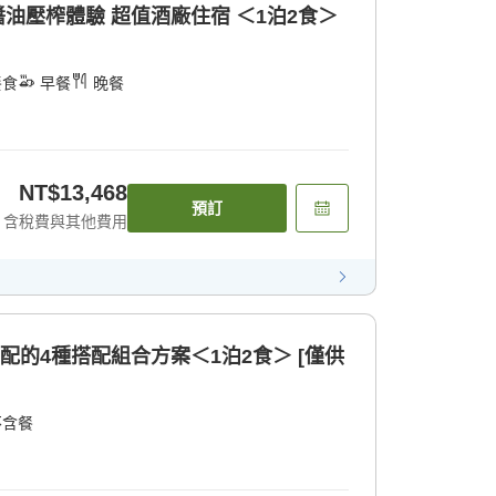
醬油壓榨體驗 超值酒廠住宿 ＜1泊2食＞
餐食
早餐
晚餐
NT$13,468
預訂
含稅費與其他費用
配的4種搭配組合方案＜1泊2食＞ [僅供
不含餐