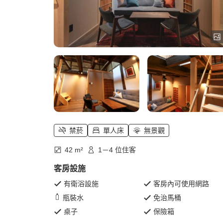
禁菸
單人床
無景觀
42 m²
1－4 位住客
客房設施
有衛浴設施
客房內可使用網路
瓶裝水
免治馬桶
桌子
保險箱