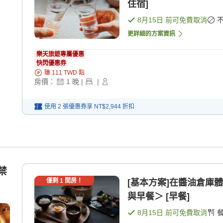
住宿]
8月15日
前可免費取消
更詳細的方案資訊
樂天旅遊專屬優惠
快閃優惠券
賺
111
TWD
點
房價：
1
晚
|
|
使用 2 張優惠券享
NT$2,944
折扣
禁
僅剩
1
間房！
[基本方案]在醬油倉庫
與早餐＞ [早餐]
8月15日
前可免費取消