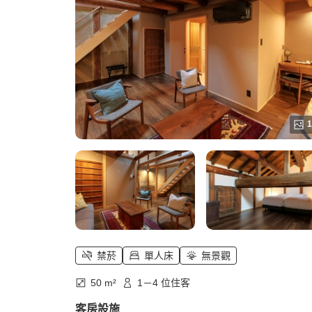
1
禁菸
單人床
無景觀
50 m²
1－4 位住客
客房設施