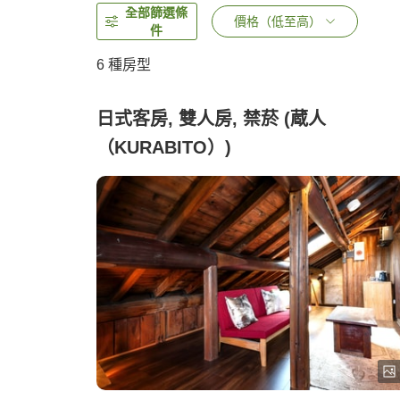
全部篩選條
價格（低至高）
件
6
種房型
日式客房, 雙人房, 禁菸 (蔵人
（KURABITO）)