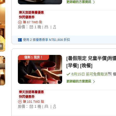
更詳細的方案資訊
樂天旅遊專屬優惠
快閃優惠券
賺
67
TWD
點
房價：
1
晚
|
|
使用 2 張優惠券享
NT$1,808
折扣
0
僅剩
1
間房！
[暑假限定 兒童半價]附
[早餐] [晚餐]
8月15日
前可免費取消
更詳細的方案資訊
樂天旅遊專屬優惠
快閃優惠券
賺
101
TWD
點
房價：
1
晚
|
|