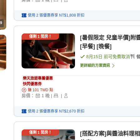
使用 2 張優惠券享
NT$1,808
折扣
9
僅剩
1
間房！
[暑假限定 兒童半價]附
[早餐] [晚餐]
8月15日
前可免費取消
更詳細的方案資訊
樂天旅遊專屬優惠
快閃優惠券
賺
101
TWD
點
房價：
1
晚
|
|
使用 2 張優惠券享
NT$2,670
折扣
僅剩
1
間房！
[搭配方案]與醬油料理相