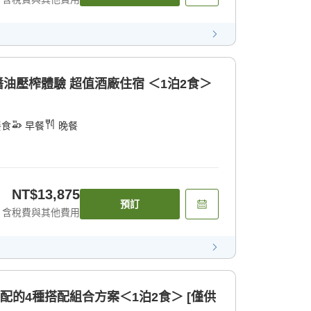
醬油壓榨體驗 超值酒廠住宿 ＜1泊2食＞
餐食
早餐
晚餐
NT$13,875
預訂
含稅費與其他費用
配的4種搭配組合方案＜1泊2食＞ [僅供