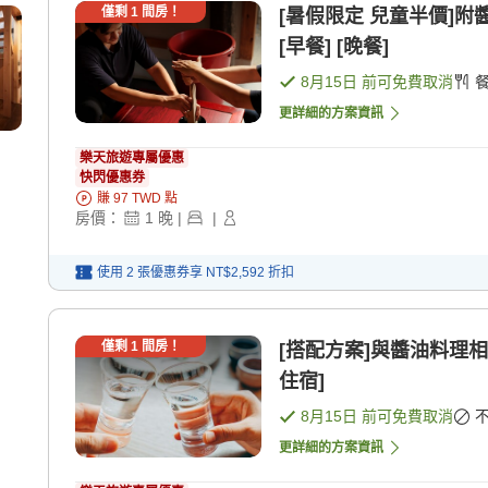
僅剩
1
間房！
[暑假限定 兒童半價]附
[早餐] [晚餐]
8月15日
前可免費取消
更詳細的方案資訊
樂天旅遊專屬優惠
快閃優惠券
賺
97
TWD
點
房價：
1
晚
|
|
使用 2 張優惠券享
NT$2,592
折扣
僅剩
1
間房！
[搭配方案]與醬油料理相
住宿]
8月15日
前可免費取消
更詳細的方案資訊