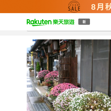
t
新
總覽
客房與方案
評語
設施
o
p
P
a
g
e
_
s
e
a
r
c
h