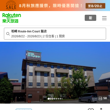
to
top
page
新
柏崎 Route-Inn Court 飯店
2026/8/22
-
2026/8/23
|
2 位住客
|
1 間房
58