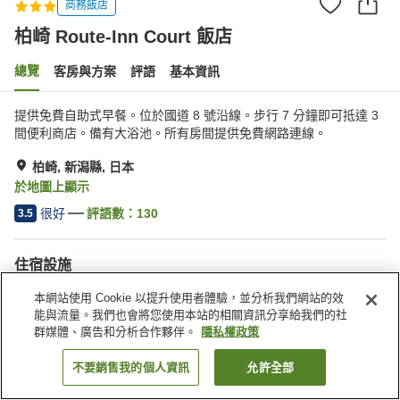
商務飯店
柏崎 Route-Inn Court 飯店
總覽
客房與方案
評語
基本資訊
提供免費自助式早餐。位於國道 8 號沿線。步行 7 分鐘即可抵達 3
間便利商店。備有大浴池。所有房間提供免費網路連線。
柏崎, 新潟縣, 日本
於地圖上顯示
很好
評語數：
130
3.5
住宿設施
停車場
餐廳
本網站使用 Cookie 以提升使用者體驗，並分析我們網站的效
自動販賣機
公共澡堂
能與流量。我們也會將您使用本站的相關資訊分享給我們的社
群媒體、廣告和分析合作夥伴。
隱私權政策
首頁
日本
新潟縣
柏崎
柏崎 Route-Inn Court 飯店
不要銷售我的個人資訊
允許全部
找客房