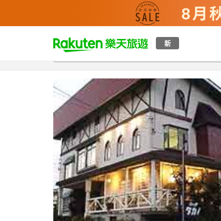
t
新
總覽
客房與方案
評語
設施
o
p
P
a
g
e
_
s
e
a
r
c
h