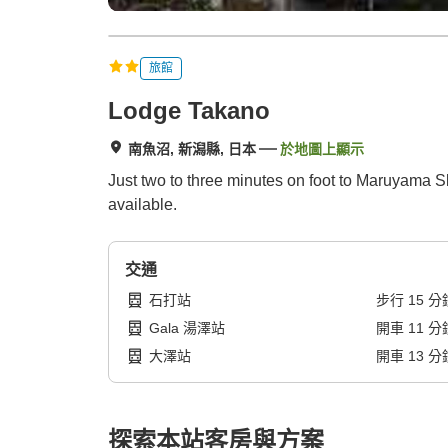
旅館
Lodge Takano
南魚沼, 新潟縣, 日本
於地圖上顯示
Just two to three minutes on foot to Maruyama
available.
交通
石打站
步行
15
分
Gala 湯澤站
開車
11
分
大澤站
開車
13
分
探索本站客房與方案