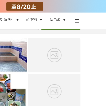
文（台灣）
TWN
TWD
找客房
•
1
間房
重新搜尋