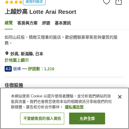
度假村飯店
上越妙高 Lotte Arai Resort
總覽
客房與方案
評語
基本資訊
如同山莊般，精緻又穩重的飯店。歡迎體驗豪華客房與優質的服
務。
妙高, 新潟縣, 日本
於地圖上顯示
很棒
評語數：
1,216
4.3
住宿設施
無線網路
按摩浴缸
本網站使用 Cookie 以提升使用者體驗，並分析我們網站的效
三溫暖
健身房
能與流量。我們也會將您使用本站的相關資訊分享給我們的社
群媒體、廣告和分析合作夥伴。
隱私權政策
首頁
日本
新潟縣
妙高
上越妙高 Lotte Arai Resort
不要銷售我的個人資訊
允許全部
找客房