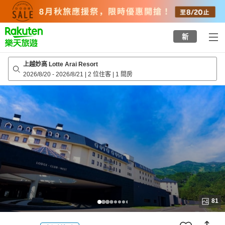
to
top
page
新
上越妙高 Lotte Arai Resort
2026/8/20
-
2026/8/21
|
2 位住客
|
1 間房
81