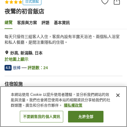
日式旅館
夜鶯的初音飯店
總覽
客房與方案
評語
基本資訊
每天只接待三組客人入住，客房內設有半露天浴池、兩個私人浴室
和私人餐廳，是間注重隱私的住宿。
妙高, 新潟縣, 日本
於地圖上顯示
很棒
評語數：
24
4.5
住宿設施
停車場
私人餐廳
本網站使用 Cookie 以提升使用者體驗，並分析我們網站的效
滑雪設備乾燥室
日式餐廳
能與流量。我們也會將您使用本站的相關資訊分享給我們的社
群媒體、廣告和分析合作夥伴。
隱私權政策
首頁
日本
新潟縣
妙高
夜鶯的初音飯店
不要銷售我的個人資訊
允許全部
找客房