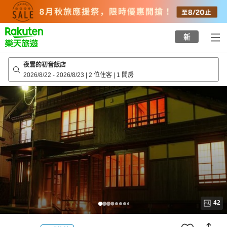
to
top
page
新
夜鶯的初音飯店
2026/8/22
-
2026/8/23
|
2 位住客
|
1 間房
42