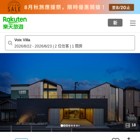
to
top
page
新
Voix Villa
2026/8/22
-
2026/8/23
|
2 位住客
|
1 間房
18