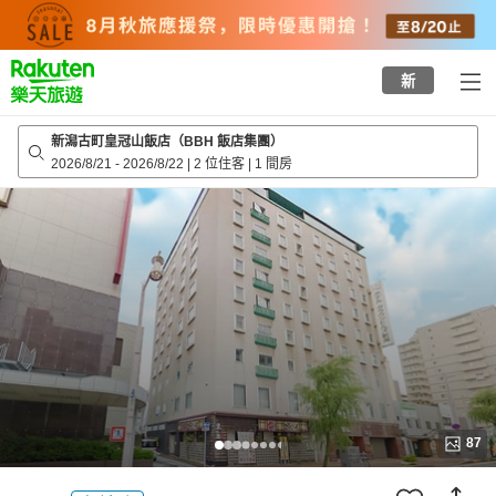
to
top
page
新
新潟古町皇冠山飯店（BBH 飯店集團）
2026/8/21
-
2026/8/22
|
2 位住客
|
1 間房
87