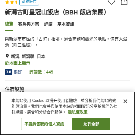
商務飯店
新潟古町皇冠山飯店（BBH 飯店集團）
總覽
客房與方案
評語
基本資訊
與新潟市市區的「古町」相鄰，適合商務和觀光的地點。備有大浴
池（附三溫暖）。
新潟, 新潟縣, 日本
於地圖上顯示
很好
評語數：
445
3.8
住宿設施
三溫暖
Spa／美容沙龍
本網站使用 Cookie 以提升使用者體驗，並分析我們網站的效
餐廳
居酒屋區
能與流量。我們也會將您使用本站的相關資訊分享給我們的社
群媒體、廣告和分析合作夥伴。
隱私權政策
首頁
日本
新潟縣
新潟
不要銷售我的個人資訊
允許全部
找客房
新潟古町皇冠山飯店（BBH 飯店集團）