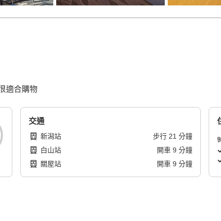
很適合購物
交通
新潟站
步行
21
分鐘
白山站
開車
9
分鐘
關屋站
開車
9
分鐘