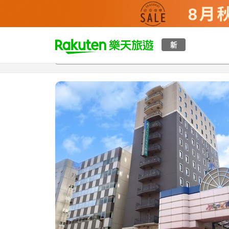
t
新
總覽
客房與方案
評語
設施
o
p
P
a
g
e
_
s
e
a
r
c
h