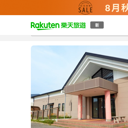
t
新
總覽
客房與方案
評語
設施
o
p
P
a
g
e
_
s
e
a
r
c
h