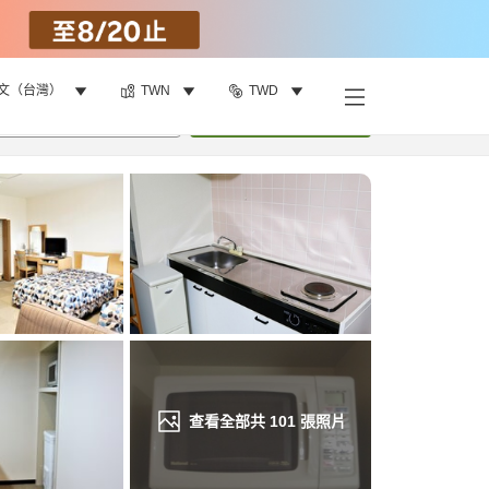
文（台灣）
TWN
TWD
找客房
•
1
間房
重新搜尋
查看全部共
101
張照片