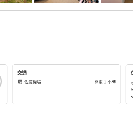
）
交通
佐渡機場
開車
1
小時