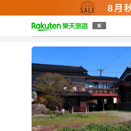
t
新
總覽
客房與方案
評語
設施
o
p
P
a
g
e
_
s
e
a
r
c
h