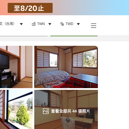
文（台灣）
TWN
TWD
找客房
•
1
間房
重新搜尋
查看全部共
44
張照片