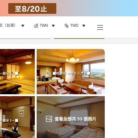
文（台灣）
TWN
TWD
找客房
•
1
間房
重新搜尋
查看全部共
53
張照片