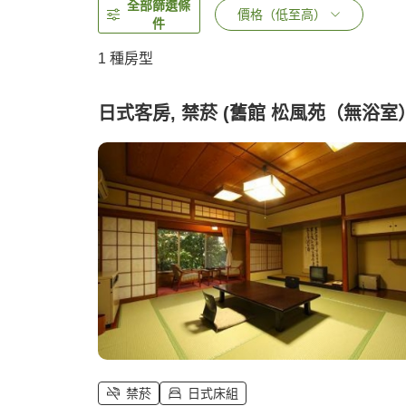
全部篩選條
價格（低至高）
件
1 種房型
日式客房, 禁菸 (舊館 松風苑（無浴室
禁菸
日式床組