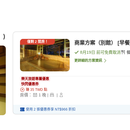
）)
僅剩
2
間房！
商業方案（別館） [早餐
8月19日
前可免費取消
更詳細的方案資訊
樂天旅遊專屬優惠
快閃優惠券
賺
35
TWD
點
房價：
1
晚
|
|
使用 2 張優惠券享
NT$966
折扣