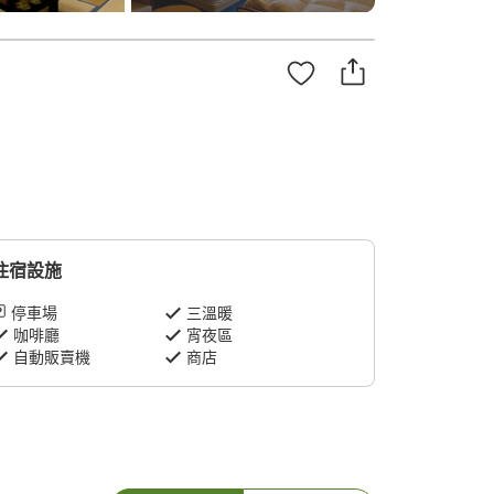
住宿設施
停車場
三溫暖
咖啡廳
宵夜區
自動販賣機
商店