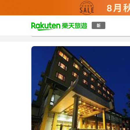
t
新
總覽
客房與方案
評語
設施
o
p
P
a
g
e
_
s
e
a
r
c
h