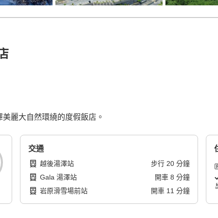
店
湯澤美麗大自然環繞的度假飯店。
交通
越後湯澤站
步行
20
分鐘
Gala 湯澤站
開車
8
分鐘
岩原滑雪場前站
開車
11
分鐘