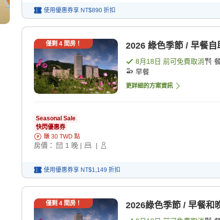
使用優惠券享
NT$890
折扣
僅剩
4
間房！
2026 綠色季節 / 早餐自
8月18日
前可免費取消
早餐
更詳細的方案資訊
Seasonal Sale
快閃優惠券
賺
30
TWD
點
房價：
1
晚
|
|
使用優惠券享
NT$1,149
折扣
僅剩
4
間房！
2026綠色季節 / 早餐和