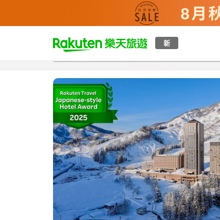
t
新
總覽
客房與方案
評語
設施
o
p
P
a
g
e
_
s
e
a
r
c
h