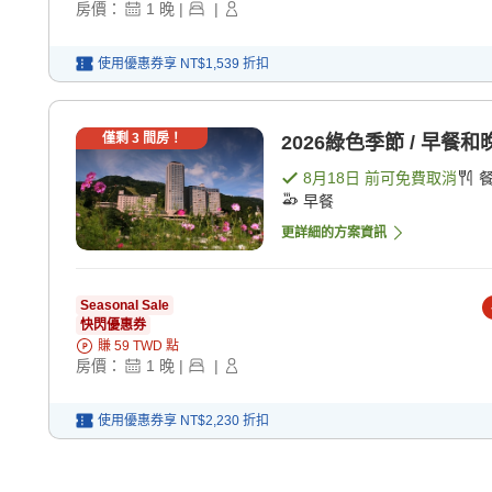
房價：
1
晚
|
|
使用優惠券享
NT$1,539
折扣
僅剩
3
間房！
2026綠色季節 / 早餐和
8月18日
前可免費取消
早餐
更詳細的方案資訊
Seasonal Sale
快閃優惠券
賺
59
TWD
點
房價：
1
晚
|
|
使用優惠券享
NT$2,230
折扣