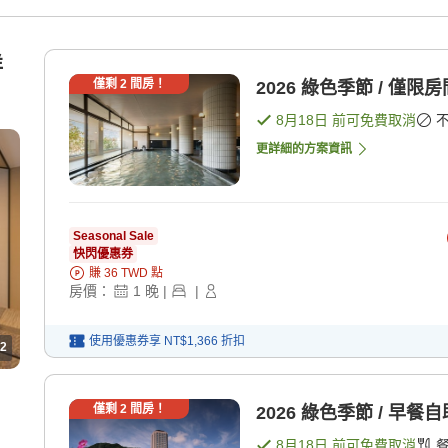
洋
僅剩
2
間房！
2026 綠色季節 / 僅限房
8月18日
前可免費取消
更詳細的方案資訊
Seasonal Sale
快閃優惠券
賺
36
TWD
點
房價：
1
晚
|
|
使用優惠券享
NT$1,366
折扣
2
僅剩
2
間房！
2026 綠色季節 / 早餐自
8月18日
前可免費取消