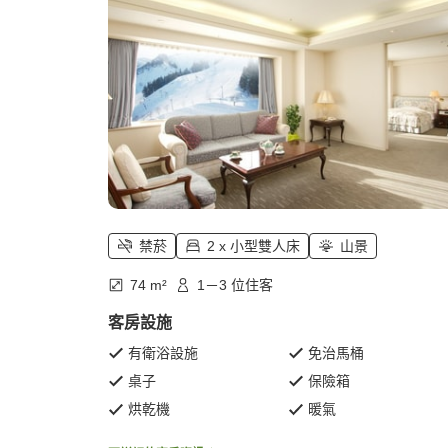
禁菸
2 x 小型雙人床
山景
74 m²
1－3 位住客
客房設施
有衛浴設施
免治馬桶
桌子
保險箱
烘乾機
暖氣