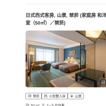
日式西式客房, 山景, 禁菸 (家庭房 和
室（50㎡）／禁菸)
禁菸
小型雙人床
山景
50 m²
2－5 位住客