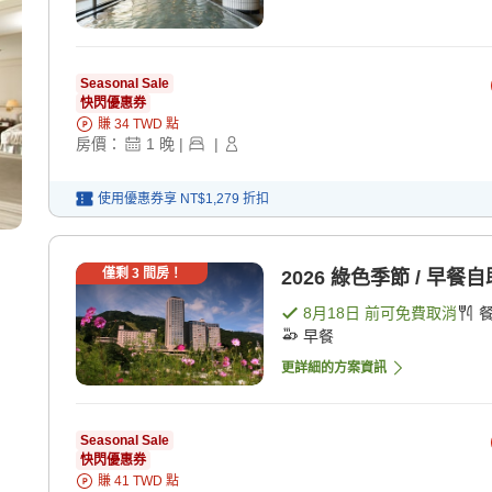
Seasonal Sale
快閃優惠券
賺
34
TWD
點
房價：
1
晚
|
|
使用優惠券享
NT$1,279
折扣
僅剩
3
間房！
2026 綠色季節 / 早餐自
8月18日
前可免費取消
早餐
更詳細的方案資訊
Seasonal Sale
快閃優惠券
賺
41
TWD
點