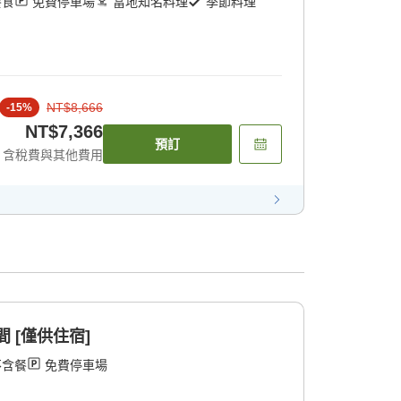
餐食
免費停車場
當地知名料理
季節料理
NT$8,666
-
15
%
NT$7,366
預訂
含稅費與其他費用
間 [僅供住宿]
不含餐
免費停車場