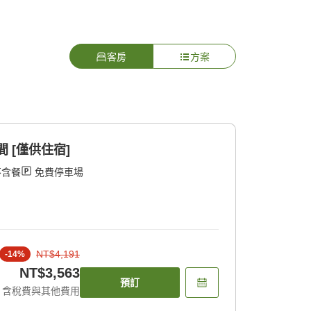
客房
方案
間 [僅供住宿]
不含餐
免費停車場
NT$4,191
-
14
%
NT$3,563
預訂
含稅費與其他費用