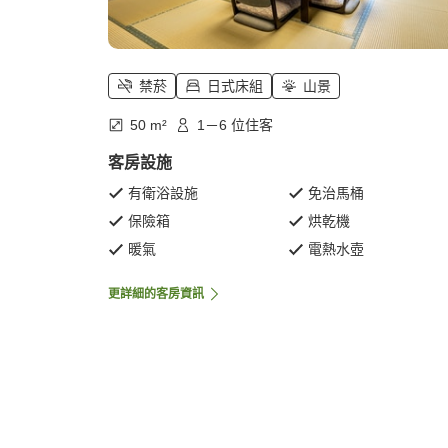
禁菸
日式床組
山景
50 m²
1－6 位住客
客房設施
有衛浴設施
免治馬桶
保險箱
烘乾機
暖氣
電熱水壺
更詳細的客房資訊