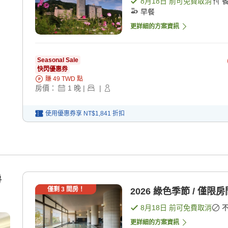
8月18日
前可免費取消
早餐
更詳細的方案資訊
Seasonal Sale
快閃優惠券
賺
49
TWD
點
房價：
1
晚
|
|
使用優惠券享
NT$1,841
折扣
房
僅剩
3
間房！
2026 綠色季節 / 僅限房
8月18日
前可免費取消
更詳細的方案資訊