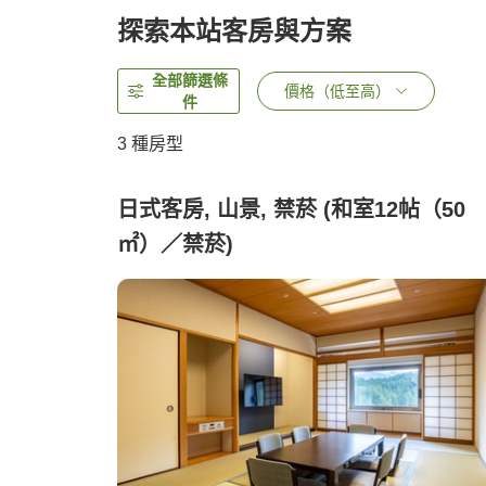
探索本站客房與方案
全部篩選條
價格（低至高）
件
3
種房型
日式客房, 山景, 禁菸 (和室12帖（50
㎡）／禁菸)