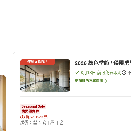
僅剩
4
間房！
2026 綠色季節 / 僅限房
8月18日
前可免費取消
更詳細的方案資訊
Seasonal Sale
快閃優惠券
賺
24
TWD
點
房價：
1
晚
|
|