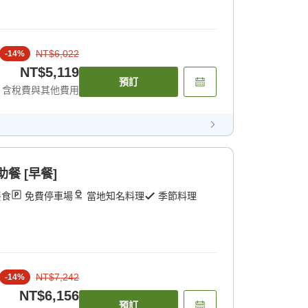
NT$6,022
-
14
%
NT$5,119
預訂
含稅費與其他費用
助餐 [早餐]
餐食
免費停車場
當地知名料理
季節料理
NT$7,242
-
14
%
NT$6,156
預訂