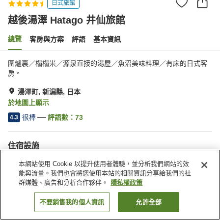
日式旅館
越後湯澤 Hatago 井仙旅館
總覽
客房與方案
評語
基本資訊
圍爐裏／榻榻米／源泉直接的湯屋／魚沼美味料理／有床的日式客
房。
湯澤町, 新潟縣, 日本
於地圖上顯示
很棒
評語數：
73
4.3
住宿設施
停車場
Spa／美容沙龍
本網站使用 Cookie 以提升使用者體驗，並分析我們網站的效
餐廳
酒吧
能與流量。我們也會將您使用本站的相關資訊分享給我們的社
群媒體、廣告和分析合作夥伴。
隱私權政策
首頁
日本
新潟縣
湯澤町
越後湯澤 Hatago 井仙旅館
不要銷售我的個人資訊
允許全部
找客房