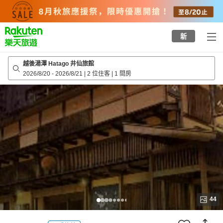
to
top
page
新
越後湯澤 Hatago 井仙旅館
2026/8/20
-
2026/8/21
|
2 位住客
|
1 間房
44