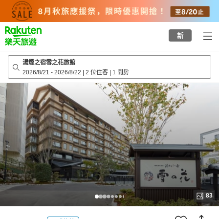
to
top
page
新
湯煙之宿雪之花旅館
2026/8/21
-
2026/8/22
|
2 位住客
|
1 間房
83