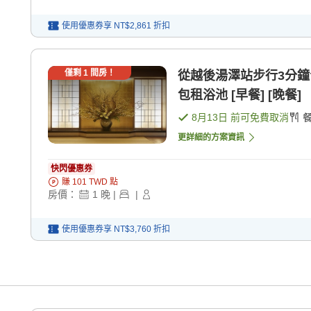
使用優惠券享
NT$2,861
折扣
僅剩
1
間房！
從越後湯澤站步行3分
包租浴池 [早餐] [晚餐]
8月13日
前可免費取消
更詳細的方案資訊
快閃優惠券
賺
101
TWD
點
房價：
1
晚
|
|
使用優惠券享
NT$3,760
折扣