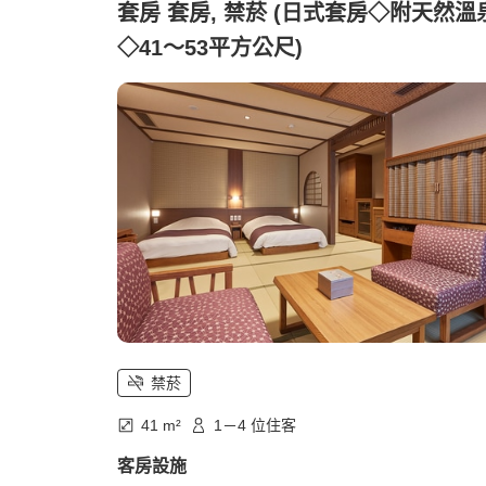
套房 套房, 禁菸 (日式套房◇附天然溫
◇41～53平方公尺)
禁菸
41 m²
1－4 位住客
客房設施