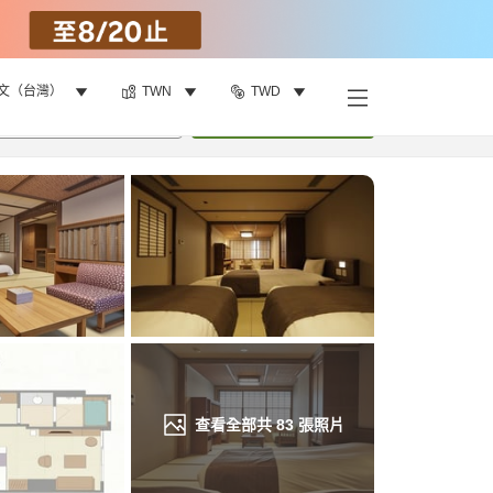
文（台灣）
TWN
TWD
找客房
•
1
間房
重新搜尋
查看全部共
83
張照片