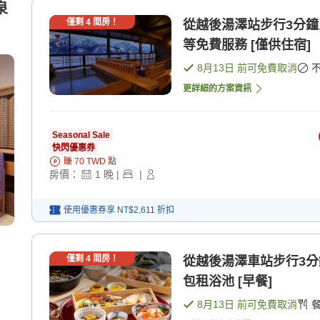
泉
僅剩
4
間房！
從越後湯澤站步行3分鐘
等免費服務 [僅供住宿]
8月13日
前可免費取消
更詳細的方案資訊
Seasonal Sale
快閃優惠券
賺
70
TWD
點
房價：
1
晚
|
|
使用優惠券享
NT$2,611
折扣
僅剩
4
間房！
從越後湯澤車站步行3
包租浴池 [早餐]
8月13日
前可免費取消