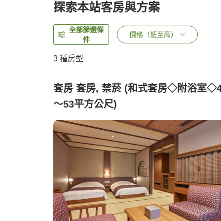
探索本站客房與方案
全部篩選條
價格（低至高）
件
3
種房型
套房 套房, 禁菸 (和式套房◇附浴室◇4
～53平方公尺)