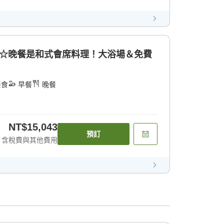
鐘☆晚餐是和式會席料理！大浴場＆免費
餐食
早餐
晚餐
NT$15,043
預訂
含稅費與其他費用