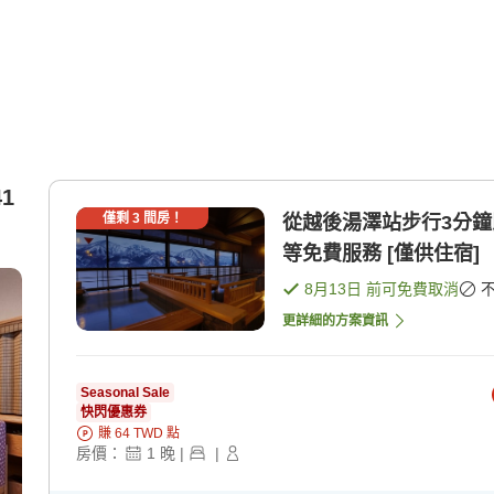
1
僅剩
3
間房！
從越後湯澤站步行3分鐘
等免費服務 [僅供住宿]
8月13日
前可免費取消
更詳細的方案資訊
Seasonal Sale
快閃優惠券
賺
64
TWD
點
房價：
1
晚
|
|