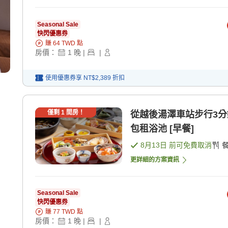
Seasonal Sale
快閃優惠券
賺
64
TWD
點
房價：
1
晚
|
|
使用優惠券享
NT$2,389
折扣
僅剩
1
間房！
從越後湯澤車站步行3
包租浴池 [早餐]
8月13日
前可免費取消
更詳細的方案資訊
Seasonal Sale
快閃優惠券
賺
77
TWD
點
房價：
1
晚
|
|