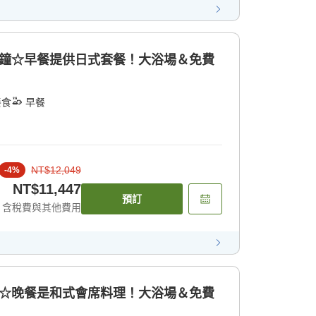
分鐘☆早餐提供日式套餐！大浴場＆免費
餐食
早餐
NT$12,049
-
4
%
NT$11,447
預訂
含稅費與其他費用
鐘☆晚餐是和式會席料理！大浴場＆免費