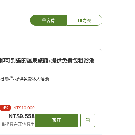
客房
方案
即可到達的溫泉旅館♪提供免費包租浴池
不含餐
提供免費私人浴池
NT$10,060
-
4
%
NT$9,558
預訂
含稅費與其他費用