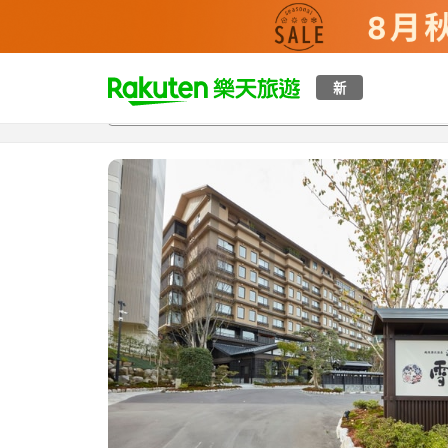
t
新
總覽
客房與方案
評語
設施
o
p
P
a
g
e
_
s
e
a
r
c
h