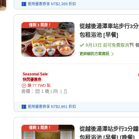
使用優惠券享
NT$2,389
折扣
僅剩
3
間房！
從越後湯澤車站步行3
包租浴池 [早餐]
8月13日
前可免費取消
更詳細的方案資訊
Seasonal Sale
快閃優惠券
賺
77
TWD
點
房價：
1
晚
|
|
使用優惠券享
NT$2,861
折扣
僅剩
3
間房！
從越後湯澤站步行3分
包租浴池 [早餐] [晚餐]