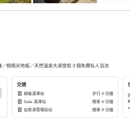
 分鐘／榻榻米地板／天然溫泉大澡堂和 3 個免費私人浴池
交通
越後湯澤站
步行
4
分鐘
Gala 湯澤站
開車
4
分鐘
岩原滑雪場前站
開車
9
分鐘