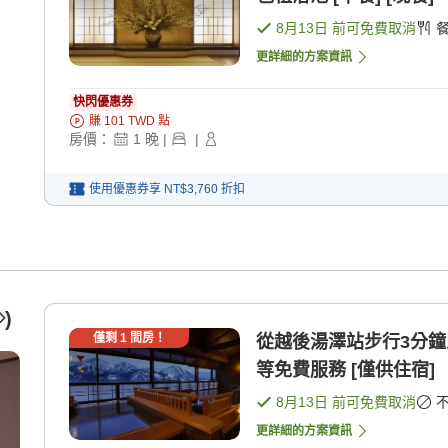
8月13日
前可免費取消
更詳細的方案資訊
快閃優惠券
賺
101
TWD
點
房價：
1
晚
|
|
使用優惠券享
NT$3,760
折扣
)
僅剩
1
間房！
從越後湯澤站步行3分鐘
等免費服務 [僅供住宿]
8月13日
前可免費取消
更詳細的方案資訊