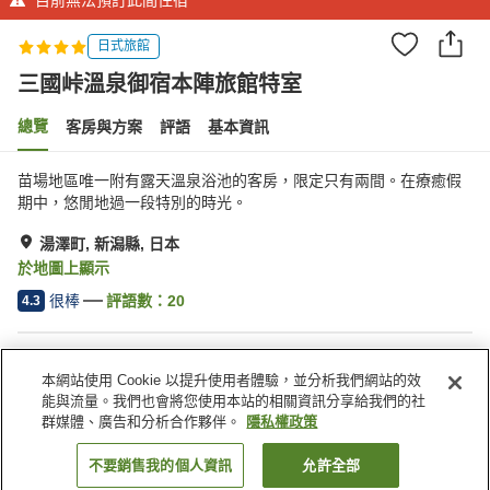
日式旅館
三國峠溫泉御宿本陣旅館特室
總覽
客房與方案
評語
基本資訊
苗場地區唯一附有露天溫泉浴池的客房，限定只有兩間。在療癒假
期中，悠閒地過一段特別的時光。
湯澤町, 新潟縣, 日本
於地圖上顯示
很棒
評語數：
20
4.3
住宿設施
本網站使用 Cookie 以提升使用者體驗，並分析我們網站的效
停車場
餐廳
能與流量。我們也會將您使用本站的相關資訊分享給我們的社
商店
露天浴池（溫泉）
群媒體、廣告和分析合作夥伴。
隱私權政策
不要銷售我的個人資訊
允許全部
找客房
首頁
日本
新潟縣
湯澤町
三國峠溫泉御宿本陣旅館特室