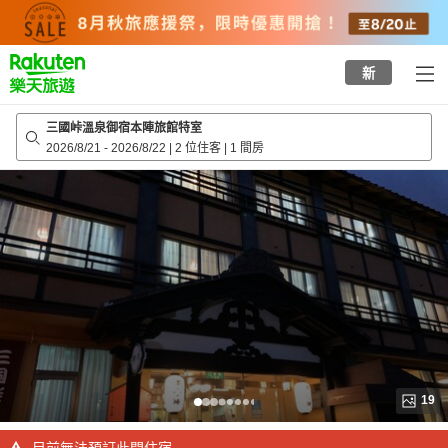
to
top
page
新
三國峠溫泉御宿本陣旅館特室
2026/8/21
-
2026/8/22
|
2 位住客
|
1 間房
19
目前無法預訂此間住宿