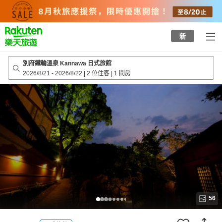
to
top
page
新
別府鐵輪溫泉 Kannawa 日式旅館
2026/8/21
-
2026/8/22
|
2 位住客
|
1 間房
56