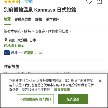
日式旅館
別府鐵輪溫泉 Kannawa 日式旅館
總覽
客房與方案
評語
基本資訊
被樹木環繞，總共 6 間客房，附餐廳的住宿。
別府, 大分縣, 日本
於地圖上顯示
超棒
評語數：
132
4.7
住宿設施
Spa／美容沙龍
私人餐廳
私人浴池
公共澡堂（溫泉）
本網站使用 Cookie 以提升使用者體驗，並分析我們網站的效
能與流量。我們也會將您使用本站的相關資訊分享給我們的社
群媒體、廣告和分析合作夥伴。
隱私權政策
首頁
日本
大分縣
別府
別府鐵輪溫泉 Kannawa 日式旅館
不要銷售我的個人資訊
允許全部
找客房