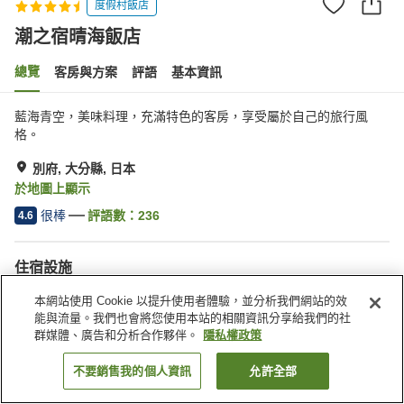
度假村飯店
潮之宿晴海飯店
總覽
客房與方案
評語
基本資訊
藍海青空，美味料理，充滿特色的客房，享受屬於自己的旅行風
格。
別府, 大分縣, 日本
於地圖上顯示
很棒
評語數：
236
4.6
住宿設施
按摩浴缸
Spa／美容沙龍
本網站使用 Cookie 以提升使用者體驗，並分析我們網站的效
餐廳
休息室
能與流量。我們也會將您使用本站的相關資訊分享給我們的社
群媒體、廣告和分析合作夥伴。
隱私權政策
首頁
日本
大分縣
別府
潮之宿晴海飯店
不要銷售我的個人資訊
允許全部
找客房