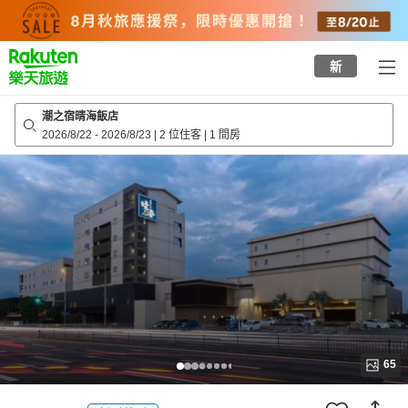
to
top
page
新
潮之宿晴海飯店
2026/8/22
-
2026/8/23
|
2 位住客
|
1 間房
65