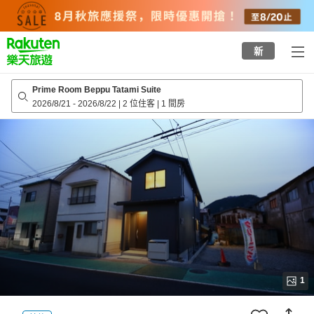
to
top
page
新
Prime Room Beppu Tatami Suite
2026/8/21
-
2026/8/22
|
2 位住客
|
1 間房
1