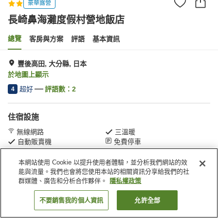
豪華露營
長崎鼻海灘度假村營地飯店
總覽
客房與方案
評語
基本資訊
豐後高田, 大分縣, 日本
於地圖上顯示
超好
評語數：
2
4
住宿設施
無線網路
三溫暖
自動販賣機
免費停車
本網站使用 Cookie 以提升使用者體驗，並分析我們網站的效
首頁
日本
大分縣
豐後高田
長崎鼻海灘度假村營地飯店
能與流量。我們也會將您使用本站的相關資訊分享給我們的社
群媒體、廣告和分析合作夥伴。
隱私權政策
不要銷售我的個人資訊
允許全部
找客房