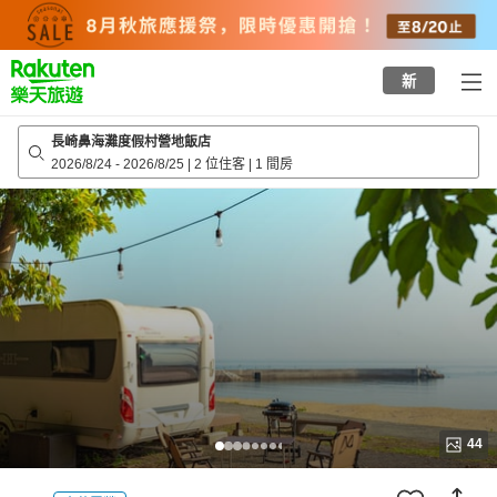
to
top
page
新
長崎鼻海灘度假村營地飯店
2026/8/24
-
2026/8/25
|
2 位住客
|
1 間房
44