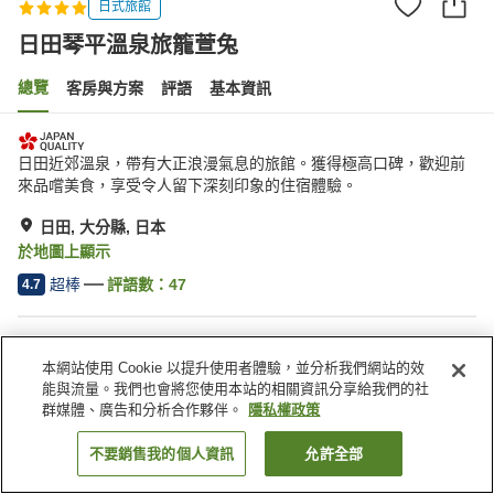
日式旅館
日田琴平溫泉旅籠萱兔
總覽
客房與方案
評語
基本資訊
日田近郊溫泉，帶有大正浪漫氣息的旅館。獲得極高口碑，歡迎前
來品嚐美食，享受令人留下深刻印象的住宿體驗。
日田, 大分縣, 日本
於地圖上顯示
超棒
評語數：
47
4.7
住宿設施
本網站使用 Cookie 以提升使用者體驗，並分析我們網站的效
宅配服務
特殊（過敏）飲食需求
能與流量。我們也會將您使用本站的相關資訊分享給我們的社
私人餐廳
露天浴池（溫泉）
群媒體、廣告和分析合作夥伴。
隱私權政策
不要銷售我的個人資訊
允許全部
找客房
首頁
日本
大分縣
日田
日田琴平溫泉旅籠萱兔