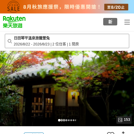
to
top
page
新
日田琴平溫泉旅籠萱兔
2026/8/22
-
2026/8/23
|
2 位住客
|
1 間房
153