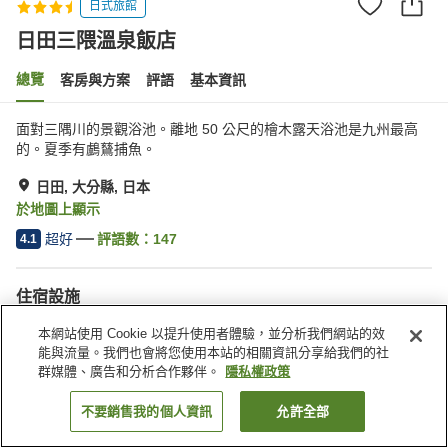
日式旅館
日田三隈溫泉飯店
總覽
客房與方案
評語
基本資訊
面對三隅川的景觀浴池。離地 50 公尺的檜木露天浴池是九州最高
的。夏季有鸕鶿捕魚。
日田, 大分縣, 日本
於地圖上顯示
超好
評語數：
147
4.1
住宿設施
停車場
Spa／美容沙龍
本網站使用 Cookie 以提升使用者體驗，並分析我們網站的效
休息室
咖啡廳
能與流量。我們也會將您使用本站的相關資訊分享給我們的社
群媒體、廣告和分析合作夥伴。
隱私權政策
首頁
日本
大分縣
日田
日田三隈溫泉飯店
不要銷售我的個人資訊
允許全部
找客房