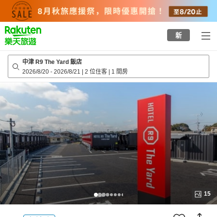
to
top
page
新
中津 R9 The Yard 飯店
2026/8/20
-
2026/8/21
|
2 位住客
|
1 間房
15