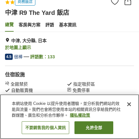
商務飯店
中津 R9 The Yard 飯店
總覽
客房與方案
評語
基本資訊
中津, 大分縣, 日本
於地圖上顯示
很棒
評語數：
133
4.5
住宿設施
全館禁菸
指定吸菸區
自動販賣機
免費停車
本網站使用 Cookie 以提升使用者體驗，並分析我們網站的效
首頁
日本
大分縣
中津
中津 R9 The Yard 飯店
能與流量。我們也會將您使用本站的相關資訊分享給我們的社
群媒體、廣告和分析合作夥伴。
隱私權政策
不要銷售我的個人資訊
允許全部
找客房