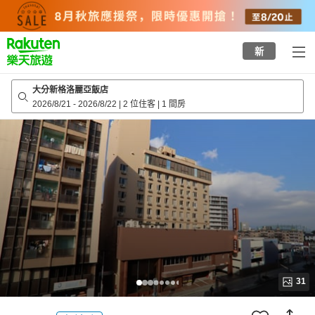
to
top
page
新
大分新格洛麗亞飯店
2026/8/21
-
2026/8/22
|
2 位住客
|
1 間房
31