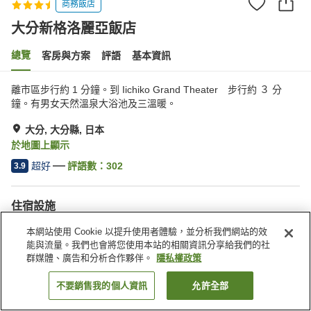
商務飯店
大分新格洛麗亞飯店
總覽
客房與方案
評語
基本資訊
離市區步行約 1 分鐘。到 Iichiko Grand Theater 步行約 ３ 分
鐘。有男女天然溫泉大浴池及三溫暖。
大分, 大分縣, 日本
於地圖上顯示
超好
評語數：
302
3.9
住宿設施
停車場
三溫暖
本網站使用 Cookie 以提升使用者體驗，並分析我們網站的效
自動販賣機
付費洗衣房
能與流量。我們也會將您使用本站的相關資訊分享給我們的社
群媒體、廣告和分析合作夥伴。
隱私權政策
首頁
日本
大分縣
大分
大分新格洛麗亞飯店
不要銷售我的個人資訊
允許全部
找客房