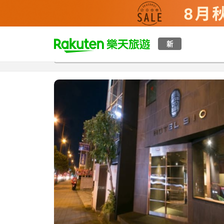
t
新
總覽
客房與方案
評語
設施
o
p
P
a
g
e
_
s
e
a
r
c
h