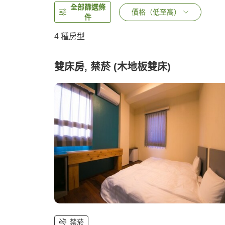
全部篩選條
價格（低至高）
件
4
種房型
雙床房, 禁菸 (木地板雙床)
禁菸