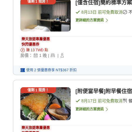
僅剩
1
間房！
[僅含住宿]簡約標準方案
8月13日
前可免費取消
更詳細的方案資訊
樂天旅遊專屬優惠
快閃優惠券
賺
13
TWD
點
房價：
1
晚
|
|
使用 2 張優惠券享
NT$367
折扣
僅剩
1
間房！
[附便當早餐]附早餐住宿
8月17日
前可免費取消
更詳細的方案資訊
樂天旅遊專屬優惠