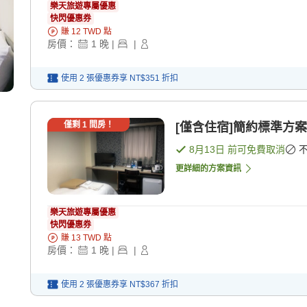
樂天旅遊專屬優惠
快閃優惠券
賺
12
TWD
點
房價：
1
晚
|
|
使用 2 張優惠券享
NT$351
折扣
僅剩
1
間房！
[僅含住宿]簡約標準方案
8月13日
前可免費取消
更詳細的方案資訊
樂天旅遊專屬優惠
快閃優惠券
賺
13
TWD
點
房價：
1
晚
|
|
使用 2 張優惠券享
NT$367
折扣