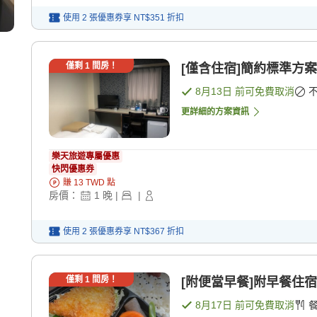
使用 2 張優惠券享
NT$351
折扣
僅剩
1
間房！
[僅含住宿]簡約標準方案
8月13日
前可免費取消
更詳細的方案資訊
樂天旅遊專屬優惠
快閃優惠券
賺
13
TWD
點
房價：
1
晚
|
|
使用 2 張優惠券享
NT$367
折扣
僅剩
1
間房！
[附便當早餐]附早餐住宿
8月17日
前可免費取消