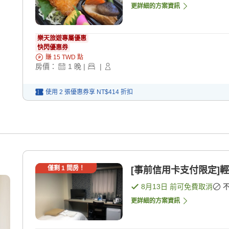
更詳細的方案資訊
樂天旅遊專屬優惠
快閃優惠券
賺
15
TWD
點
房價：
1
晚
|
|
使用 2 張優惠券享
NT$414
折扣
僅剩
1
間房！
[事前信用卡支付限定]輕
8月13日
前可免費取消
更詳細的方案資訊