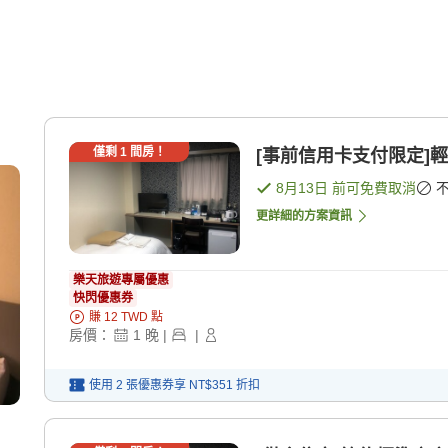
僅剩
1
間房！
[事前信用卡支付限定]輕
8月13日
前可免費取消
更詳細的方案資訊
樂天旅遊專屬優惠
快閃優惠券
賺
12
TWD
點
房價：
1
晚
|
|
使用 2 張優惠券享
NT$351
折扣