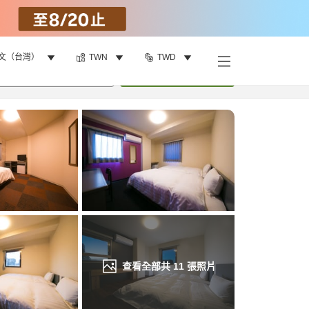
文（台灣）
TWN
TWD
找客房
•
1
間房
重新搜尋
查看全部共
11
張照片