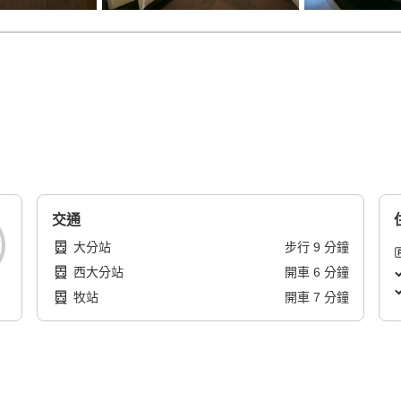
交通
大分站
步行
9
分鐘
西大分站
開車
6
分鐘
牧站
開車
7
分鐘