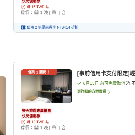
快閃優惠券
賺
15
TWD
點
房價：
1
晚
|
|
使用 2 張優惠券享
NT$414
折扣
僅剩
1
間房！
[事前信用卡支付限定]輕
8月13日
前可免費取消
更詳細的方案資訊
樂天旅遊專屬優惠
快閃優惠券
賺
12
TWD
點
房價：
1
晚
|
|