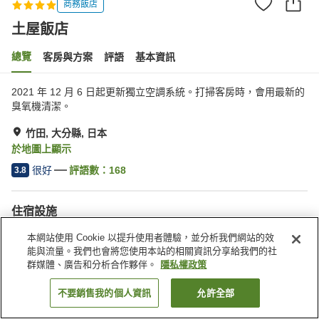
商務飯店
土屋飯店
總覽
客房與方案
評語
基本資訊
2021 年 12 月 6 日起更新獨立空調系統。打掃客房時，會用最新的
臭氧機清潔。
竹田, 大分縣, 日本
於地圖上顯示
很好
評語數：
168
3.8
住宿設施
停車場
餐廳
本網站使用 Cookie 以提升使用者體驗，並分析我們網站的效
宴會廳
付費洗衣房
能與流量。我們也會將您使用本站的相關資訊分享給我們的社
群媒體、廣告和分析合作夥伴。
隱私權政策
首頁
日本
大分縣
竹田
土屋飯店
不要銷售我的個人資訊
允許全部
找客房