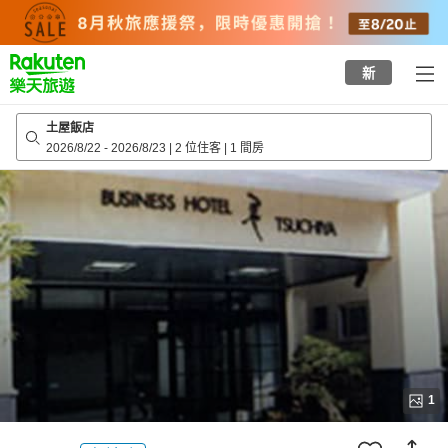
to
top
page
新
土屋飯店
2026/8/22
-
2026/8/23
|
2 位住客
|
1 間房
1