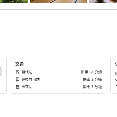
交通
朝地站
開車
24
分鐘
豐後竹田站
開車
2
分鐘
玉來站
開車
7
分鐘