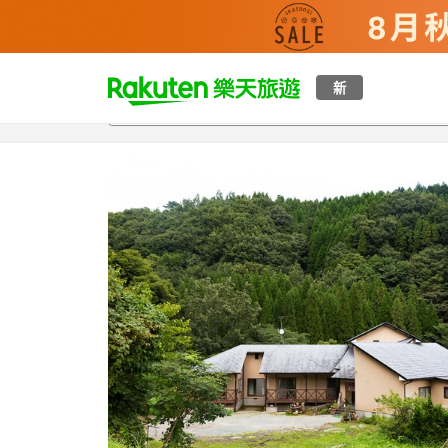
t
新
總覽
客房與方案
評語
設施
o
p
P
a
g
e
_
s
e
a
r
c
h