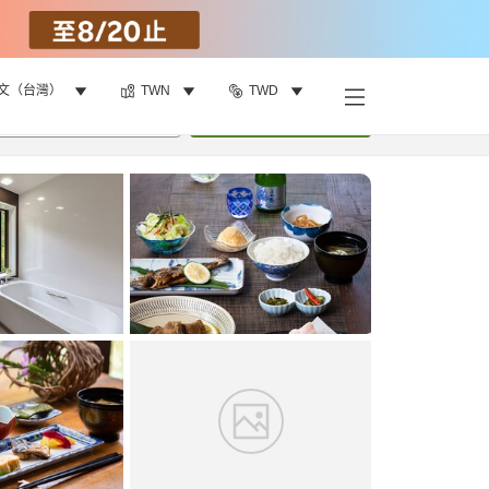
文（台灣）
TWN
TWD
找客房
•
1
間房
重新搜尋