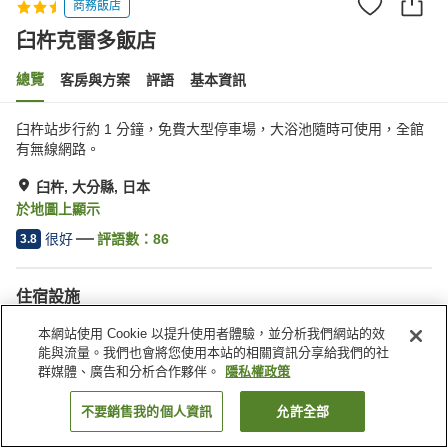
商務飯店
臼杵克雷多飯店
總覽
客房與方案
評語
基本資訊
臼杵站步行約 1 分鐘，免費大型停車場，大浴池隨時可使用，全館
有無線網路。
臼杵, 大分縣, 日本
於地圖上顯示
很好
評語數：
86
3.8
住宿設施
停車場
Spa／美容沙龍
本網站使用 Cookie 以提升使用者體驗，並分析我們網站的效
餐廳
商店
能與流量。我們也會將您使用本站的相關資訊分享給我們的社
群媒體、廣告和分析合作夥伴。
隱私權政策
首頁
日本
大分縣
臼杵
臼杵克雷多飯店
不要銷售我的個人資訊
允許全部
找客房