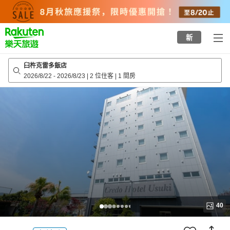
to
top
page
新
臼杵克雷多飯店
2026/8/22
-
2026/8/23
|
2 位住客
|
1 間房
40