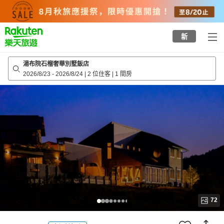
to
top
page
新
湯布院石榴奢華別墅飯店
2026/8/23
-
2026/8/24
|
2 位住客
|
1 間房
72