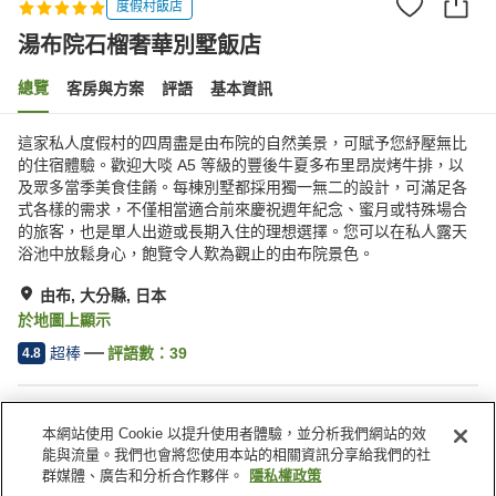
度假村飯店
湯布院石榴奢華別墅飯店
總覽
客房與方案
評語
基本資訊
這家私人度假村的四周盡是由布院的自然美景，可賦予您紓壓無比
的住宿體驗。歡迎大啖 A5 等級的豐後牛夏多布里昂炭烤牛排，以
及眾多當季美食佳餚。每棟別墅都採用獨一無二的設計，可滿足各
式各樣的需求，不僅相當適合前來慶祝週年紀念、蜜月或特殊場合
的旅客，也是單人出遊或長期入住的理想選擇。您可以在私人露天
浴池中放鬆身心，飽覽令人歎為觀止的由布院景色。
由布, 大分縣, 日本
於地圖上顯示
超棒
評語數：
39
4.8
住宿設施
本網站使用 Cookie 以提升使用者體驗，並分析我們網站的效
無線網路
私人餐廳
能與流量。我們也會將您使用本站的相關資訊分享給我們的社
免費停車
露天浴池（溫泉）
群媒體、廣告和分析合作夥伴。
隱私權政策