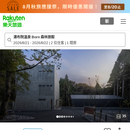
to
top
page
新
湯布院溫泉 Born 森林旅館
2026/8/21
-
2026/8/22
|
2 位住客
|
1 間房
35