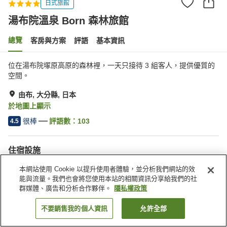
日式旅館
湯布院溫泉 Born 森林旅館
總覽
客房與方案
評語
基本資訊
位在湯布院塚原高原的森林裡，一天只接待 3 組客人，提供優質的
空間。
由布, 大分縣, 日本
於地圖上顯示
很棒
評語數：
103
4.5
住宿設施
無線網路
餐廳
本網站使用 Cookie 以提升使用者體驗，並分析我們網站的效
休息室
露天浴池（溫泉）
能與流量。我們也會將您使用本站的相關資訊分享給我們的社
群媒體、廣告和分析合作夥伴。
隱私權政策
首頁
日本
大分縣
由布
湯布院溫泉 Born 森林旅館
不要銷售我的個人資訊
允許全部
找客房