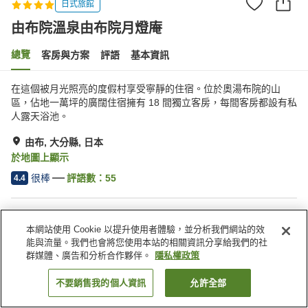
日式旅館
由布院溫泉由布院月燈庵
總覽
客房與方案
評語
基本資訊
在這個被月光照亮的度假村享受寧靜的住宿。位於奧湯布院的山
區，佔地一萬坪的廣闊住宿擁有 18 間獨立客房，每間客房都設有私
人露天浴池。
由布, 大分縣, 日本
於地圖上顯示
很棒
評語數：
55
4.4
住宿設施
本網站使用 Cookie 以提升使用者體驗，並分析我們網站的效
宅配服務
喚醒服務
能與流量。我們也會將您使用本站的相關資訊分享給我們的社
私人餐廳
露天浴池（溫泉）
群媒體、廣告和分析合作夥伴。
隱私權政策
不要銷售我的個人資訊
允許全部
找客房
首頁
日本
大分縣
由布
由布院溫泉由布院月燈庵