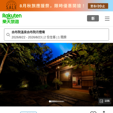
to
top
page
新
由布院溫泉由布院月燈庵
2026/8/22
-
2026/8/23
|
2 位住客
|
1 間房
106