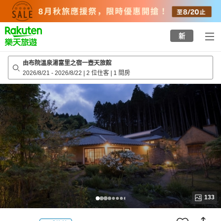
to
top
page
新
由布院溫泉湯富里之宿一壺天旅館
2026/8/21
-
2026/8/22
|
2 位住客
|
1 間房
133