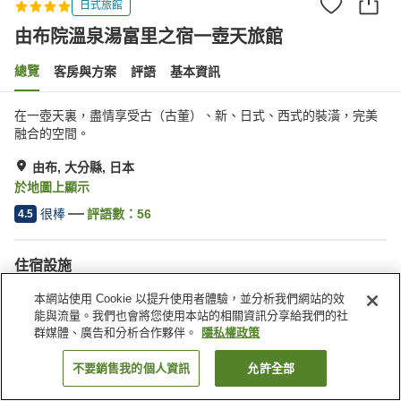
日式旅館
由布院溫泉湯富里之宿一壺天旅館
總覽
客房與方案
評語
基本資訊
在一壺天裏，盡情享受古（古董）、新、日式、西式的裝潢，完美
融合的空間。
由布, 大分縣, 日本
於地圖上顯示
很棒
評語數：
56
4.5
住宿設施
宅配服務
特殊（過敏）飲食需求
本網站使用 Cookie 以提升使用者體驗，並分析我們網站的效
休息室
寵物友善
能與流量。我們也會將您使用本站的相關資訊分享給我們的社
群媒體、廣告和分析合作夥伴。
隱私權政策
首頁
日本
大分縣
由布
由布院溫泉湯富里之宿一壺天旅館
不要銷售我的個人資訊
允許全部
找客房