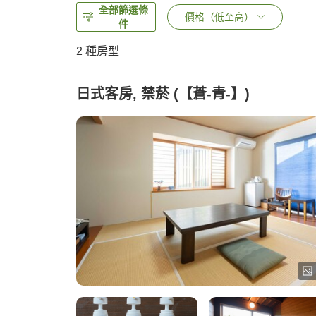
全部篩選條
價格（低至高）
件
2
種房型
日式客房, 禁菸 (【蒼-青-】)