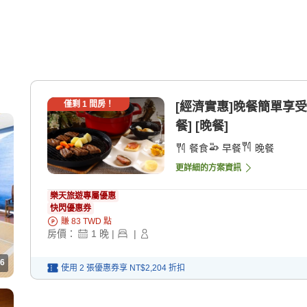
僅剩
1
間房！
[經濟實惠]晚餐簡單享受
餐] [晚餐]
餐食
早餐
晚餐
更詳細的方案資訊
樂天旅遊專屬優惠
快閃優惠券
賺
83
TWD
點
房價：
1
晚
|
|
6
使用 2 張優惠券享
NT$2,204
折扣