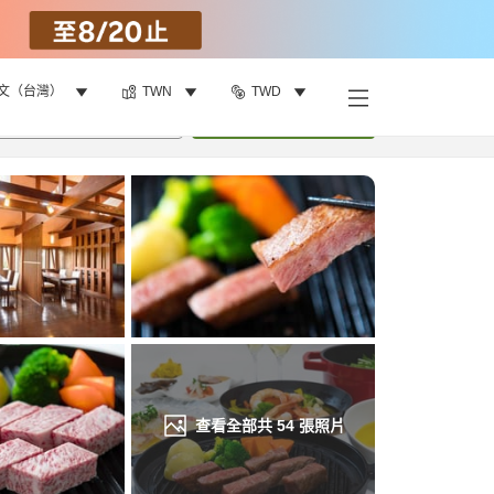
文（台灣）
TWN
TWD
找客房
•
1
間房
重新搜尋
查看全部共
54
張照片