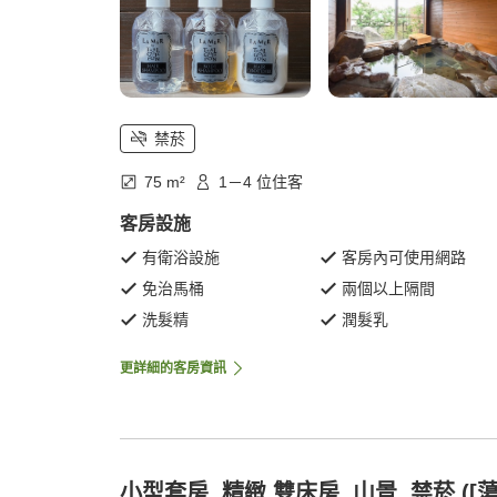
禁菸
75 m²
1－4 位住客
客房設施
有衛浴設施
客房內可使用網路
免治馬桶
兩個以上隔間
洗髮精
潤髮乳
更詳細的客房資訊
小型套房, 精緻 雙床房, 山景, 禁菸 ([