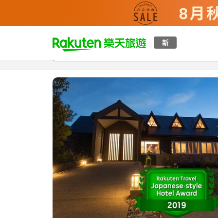
t
新
總覽
客房與方案
評語
特點
設施
o
p
P
a
g
e
_
s
e
a
r
c
h