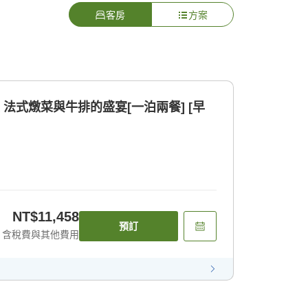
客房
方案
 法式燉菜與牛排的盛宴[一泊兩餐] [早
NT$11,458
預訂
含稅費與其他費用