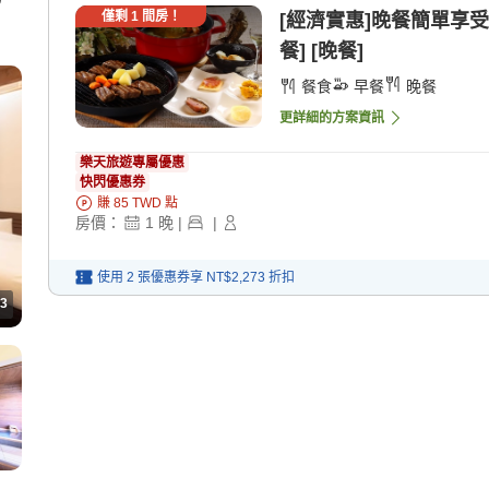
僅剩
1
間房！
[經濟實惠]晚餐簡單享受
餐] [晚餐]
餐食
早餐
晚餐
更詳細的方案資訊
樂天旅遊專屬優惠
快閃優惠券
賺
85
TWD
點
房價：
1
晚
|
|
使用 2 張優惠券享
NT$2,273
折扣
3