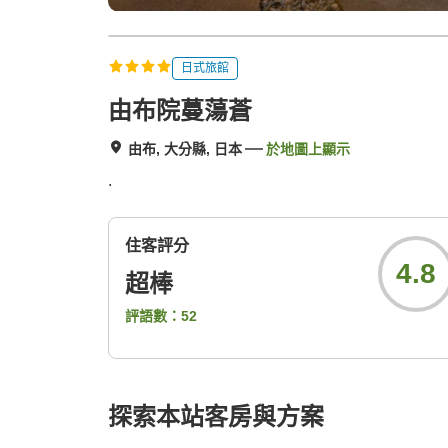
日式旅館
由布院蔓蕩蒼
由布, 大分縣, 日本
於地圖上顯示
.
住客評分
4.8
超棒
評語數：
52
探索本站客房與方案