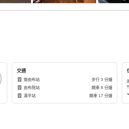
交通
南由布站
步行
3
分鐘
由布院站
開車
8
分鐘
湯平站
開車
17
分鐘