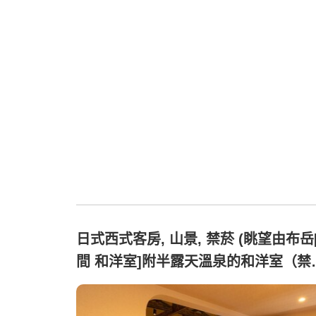
日式西式客房, 山景, 禁菸 (眺望由布岳[
間 和洋室]附半露天溫泉的和洋室（禁
菸）)