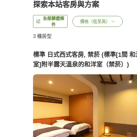
探索本站客房與方案
全部篩選條
價格（低至高）
件
3
種房型
標準 日式西式客房, 禁菸 (標準[1間 和
室]附半露天溫泉的和洋室（禁菸）)