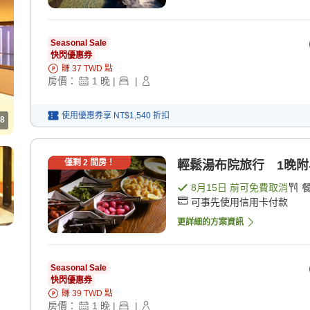
Seasonal Sale
快閃優惠券
賺
37
TWD
點
房價：
1
晚
|
|
使用優惠券享
NT$1,540
折扣
8
僅剩
2
間房！
輕鬆湯布院旅行 1晚附早
8月15日
前可免費取消
可事先使用信用卡付款
更詳細的方案資訊
Seasonal Sale
快閃優惠券
賺
39
TWD
點
房價：
1
晚
|
|