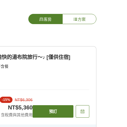
客房
方案
快的湯布院旅行〜♪ [僅供住宿]
不含餐
NT$6,306
-
15
%
NT$5,360
預訂
含稅費與其他費用