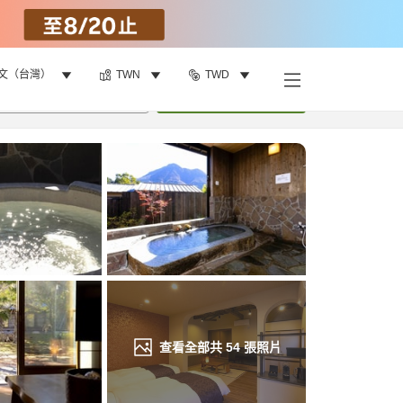
文（台灣）
TWN
TWD
找客房
•
1
間房
重新搜尋
查看全部共
54
張照片