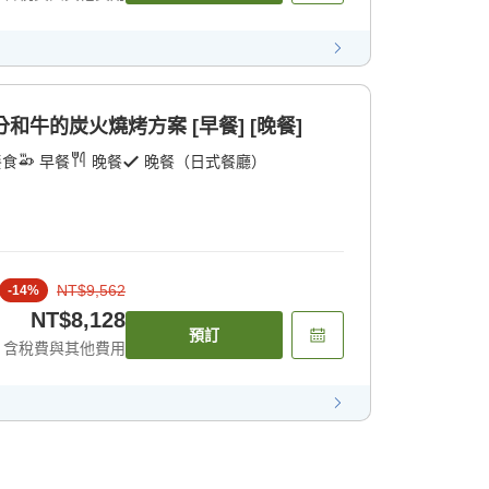
和牛的炭火燒烤方案 [早餐] [晚餐]
餐食
早餐
晚餐
晚餐（日式餐廳）
NT$9,562
-
14
%
NT$8,128
預訂
含稅費與其他費用