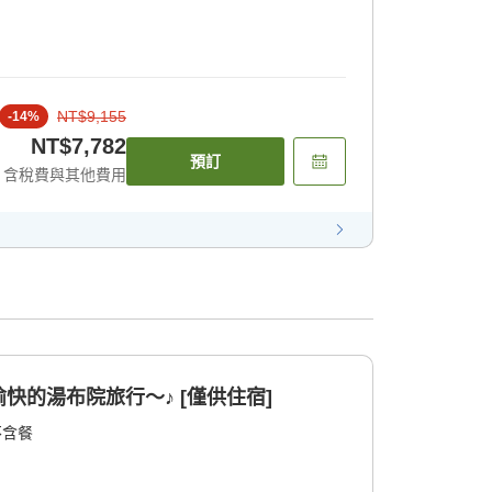
NT$9,155
-
14
%
NT$7,782
預訂
含稅費與其他費用
快的湯布院旅行〜♪ [僅供住宿]
不含餐