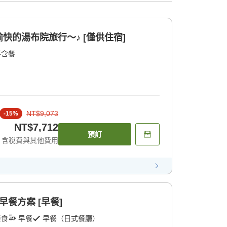
快的湯布院旅行〜♪ [僅供住宿]
不含餐
NT$9,073
-
15
%
NT$7,712
預訂
含稅費與其他費用
餐方案 [早餐]
餐食
早餐
早餐（日式餐廳）