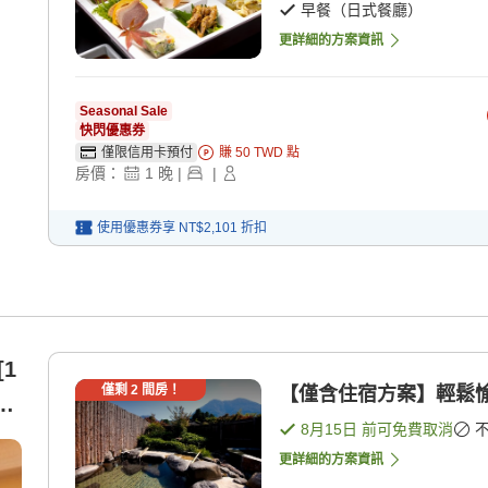
早餐（日式餐廳）
更詳細的方案資訊
Seasonal Sale
快閃優惠券
僅限信用卡預付
賺
50
TWD
點
房價：
1
晚
|
|
使用優惠券享
NT$2,101
折扣
1
僅剩
2
間房！
【僅含住宿方案】輕鬆愉
8月15日
前可免費取消
更詳細的方案資訊