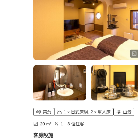
禁菸
1 x 日式床組, 2 x 單人床
山景
20 m²
1－3 位住客
客房設施