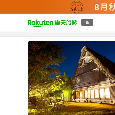
t
新
總覽
客房與方案
評語
特點
設施
o
p
P
a
g
e
_
s
e
a
r
c
h