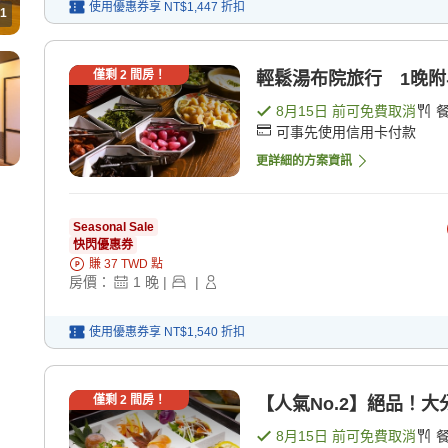
使用優惠券享
NT$1,447
折扣
1
僅剩
2
間房！
輕鬆湯布院旅行 1晚附早
8月15日
前可免費取消
可事先使用信用卡付款
更詳細的方案資訊
Seasonal Sale
快閃優惠券
賺
37
TWD
點
房價：
1
晚
|
|
使用優惠券享
NT$1,540
折扣
僅剩
2
間房！
【人氣No.2】絕品！大分
8月15日
前可免費取消