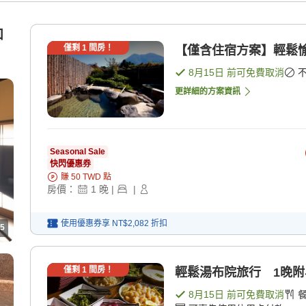
和
僅剩
1
間房！
【僅含住宿方案】輕鬆愉
8月15日
前可免費取消
更詳細的方案資訊
Seasonal Sale
快閃優惠券
賺
50
TWD
點
房價：
1
晚
|
|
使用優惠券享
NT$2,082
折扣
5
僅剩
1
間房！
輕鬆湯布院旅行 1晚附早
8月15日
前可免費取消