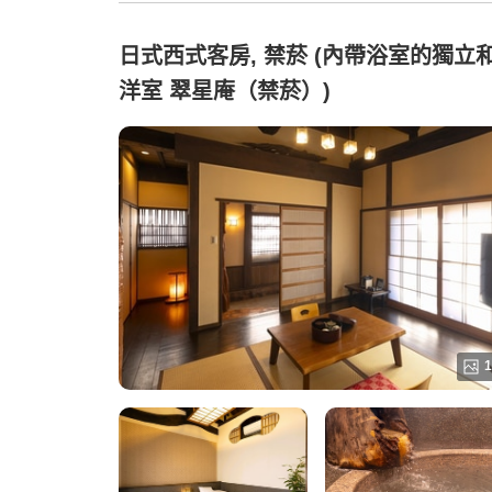
日式西式客房, 禁菸 (內帶浴室的獨立
洋室 翠星庵（禁菸）)
1