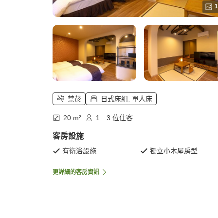
1
禁菸
日式床組, 單人床
20 m²
1－3 位住客
客房設施
有衛浴設施
獨立小木屋房型
更詳細的客房資訊