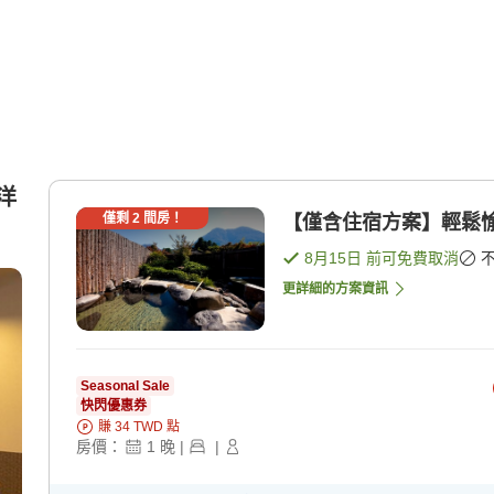
洋
僅剩
2
間房！
【僅含住宿方案】輕鬆愉
8月15日
前可免費取消
更詳細的方案資訊
Seasonal Sale
快閃優惠券
賺
34
TWD
點
房價：
1
晚
|
|