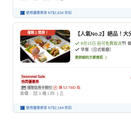
使用優惠券享
NT$1,634
折扣
僅剩
2
間房！
【人氣No.2】絕品！大分
8月15日
前可免費取消
早餐（日式餐廳）
更詳細的方案資訊
Seasonal Sale
快閃優惠券
僅限信用卡預付
賺
53
TWD
點
房價：
1
晚
|
|
使用優惠券享
NT$2,194
折扣