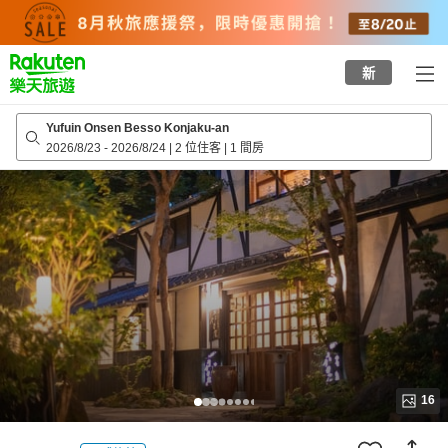
to
top
page
新
Yufuin Onsen Besso Konjaku-an
2026/8/23
-
2026/8/24
|
2 位住客
|
1 間房
16