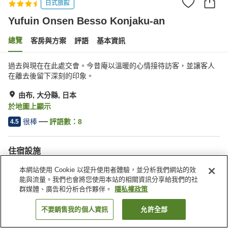
日式旅館
Yufuin Onsen Besso Konjaku-an
總覽
客房與方案
評語
基本資訊
過去與現在在此處交會。今昔庵以溫暖的心情接待訪客，並讓客人
在離去後留下深刻的印象。
由布, 大分縣, 日本
於地圖上顯示
很棒
評語數：
8
4.5
住宿設施
停車場
露天浴池（溫泉）
本網站使用 Cookie 以提升使用者體驗，並分析我們網站的效
公共澡堂（溫泉）
接送服務
能與流量。我們也會將您使用本站的相關資訊分享給我們的社
群媒體、廣告和分析合作夥伴。
隱私權政策
首頁
日本
大分縣
由布
Yufuin Onsen Besso Konjaku-an
不要銷售我的個人資訊
允許全部
找客房