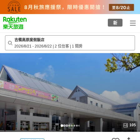
to
top
page
新
吉備高原度假飯店
2026/8/21
-
2026/8/22
|
2 位住客
|
1 間房
105