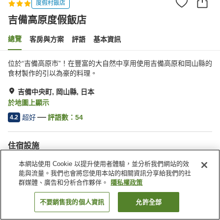
度假村飯店
吉備高原度假飯店
總覽
客房與方案
評語
基本資訊
位於“吉備高原市”！在豐富的大自然中享用使用吉備高原和岡山縣的
食材製作的引以為豪的料理。
吉備中央町, 岡山縣, 日本
於地圖上顯示
超好
評語數：
54
4.2
住宿設施
停車場
餐廳
本網站使用 Cookie 以提升使用者體驗，並分析我們網站的效
自動販賣機
會議室
能與流量。我們也會將您使用本站的相關資訊分享給我們的社
群媒體、廣告和分析合作夥伴。
隱私權政策
首頁
日本
岡山縣
吉備中央町
吉備高原度假飯店
不要銷售我的個人資訊
允許全部
找客房