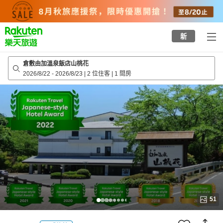
to
top
page
新
倉敷由加溫泉飯店山桃花
2026/8/22
-
2026/8/23
|
2 位住客
|
1 間房
51