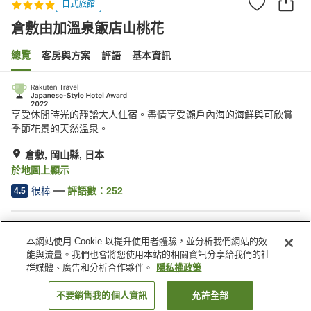
日式旅館
倉敷由加溫泉飯店山桃花
總覽
客房與方案
評語
基本資訊
享受休閒時光的靜謐大人住宿。盡情享受瀨戶內海的海鮮與可欣賞
季節花景的天然溫泉。
倉敷, 岡山縣, 日本
於地圖上顯示
很棒
評語數：
252
4.5
住宿設施
本網站使用 Cookie 以提升使用者體驗，並分析我們網站的效
停車場
Spa／美容沙龍
能與流量。我們也會將您使用本站的相關資訊分享給我們的社
餐廳
私人餐廳
群媒體、廣告和分析合作夥伴。
隱私權政策
不要銷售我的個人資訊
允許全部
找客房
首頁
日本
岡山縣
倉敷
倉敷由加溫泉飯店山桃花