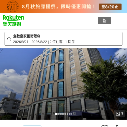
to
top
page
新
倉敷皇家藝術飯店
2026/8/21
-
2026/8/22
|
2 位住客
|
1 間房
9