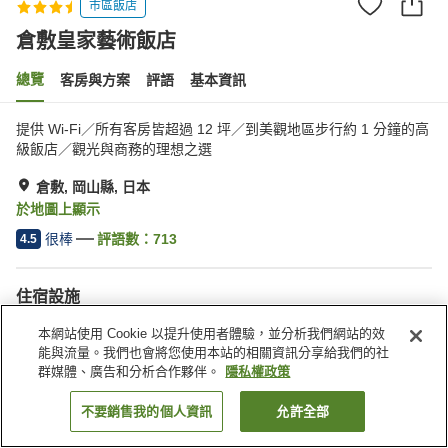
市區飯店
倉敷皇家藝術飯店
總覽
客房與方案
評語
基本資訊
提供 Wi-Fi／所有客房皆超過 12 坪／到美觀地區步行約 1 分鐘的高
級飯店／觀光與商務的理想之選
倉敷, 岡山縣, 日本
於地圖上顯示
很棒
評語數：
713
4.5
住宿設施
停車場
餐廳
本網站使用 Cookie 以提升使用者體驗，並分析我們網站的效
咖啡廳
自動販賣機
能與流量。我們也會將您使用本站的相關資訊分享給我們的社
群媒體、廣告和分析合作夥伴。
隱私權政策
首頁
日本
岡山縣
倉敷
倉敷皇家藝術飯店
不要銷售我的個人資訊
允許全部
找客房