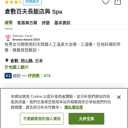
商務飯店
倉敷百夫長飯店與 Spa
總覽
客房與方案
評語
基本資訊
有男女分開使用的天照鐳人工溫泉大浴場、三溫暖。在地料理的早
餐、晚餐很受歡迎。
倉敷, 岡山縣, 日本
於地圖上顯示
超好
評語數：
878
4.1
住宿設施
本網站使用 Cookie 以提升使用者體驗，並分析我們網站的效
三溫暖
Spa／美容沙龍
能與流量。我們也會將您使用本站的相關資訊分享給我們的社
餐廳
休息室
群媒體、廣告和分析合作夥伴。
隱私權政策
不要銷售我的個人資訊
允許全部
找客房
首頁
日本
岡山縣
倉敷
倉敷百夫長飯店與 Spa