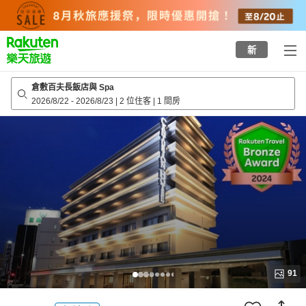
to
top
page
新
倉敷百夫長飯店與 Spa
2026/8/22
-
2026/8/23
|
2 位住客
|
1 間房
91