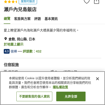
度假村飯店
瀨戶內兒島飯店
總覽
客房與方案
評語
基本資訊
愛上瞭望瀨戶內海和瀨戶大橋美麗夕陽的幸福時光。
倉敷, 岡山縣, 日本
於地圖上顯示
很棒
評語數：
432
4.3
住宿設施
停車場
Spa／美容沙龍
餐廳
休息室
本網站使用 Cookie 以提升使用者體驗，並分析我們網站的效
能與流量。我們也會將您使用本站的相關資訊分享給我們的社
群媒體、廣告和分析合作夥伴。
隱私權政策
首頁
日本
岡山縣
倉敷
瀨戶內兒島飯店
不要銷售我的個人資訊
允許全部
找客房