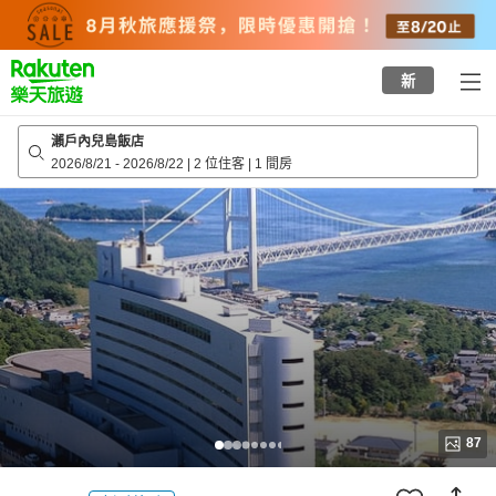
to
top
page
新
瀨戶內兒島飯店
2026/8/21
-
2026/8/22
|
2 位住客
|
1 間房
87