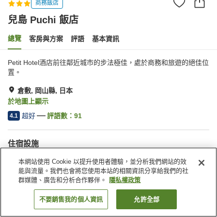
商務飯店
兒島 Puchi 飯店
總覽
客房與方案
評語
基本資訊
Petit Hotel酒店前往鄰近城市的步法極佳，處於商務和旅遊的絕佳位
置。
倉敷, 岡山縣, 日本
於地圖上顯示
超好
評語數：
91
4.1
住宿設施
停車場
餐廳
本網站使用 Cookie 以提升使用者體驗，並分析我們網站的效
宅配服務
喚醒服務
能與流量。我們也會將您使用本站的相關資訊分享給我們的社
群媒體、廣告和分析合作夥伴。
隱私權政策
首頁
日本
岡山縣
倉敷
兒島 Puchi 飯店
不要銷售我的個人資訊
允許全部
找客房