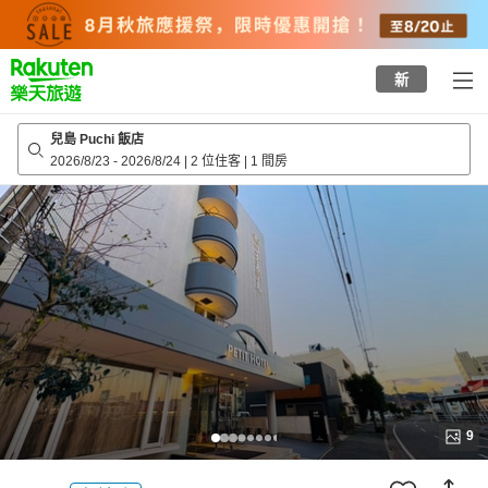
to
top
page
新
兒島 Puchi 飯店
2026/8/23
-
2026/8/24
|
2 位住客
|
1 間房
9