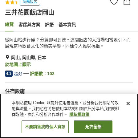
商務飯店
三井花園飯店岡山
總覽
客房與方案
評語
基本資訊
從岡山站步行僅 2 分鐘即可到達。這間飯店的大浴場相當吸引，而
展現當地飲食文化的精美早餐，同樣令人難以抗拒。
岡山, 岡山縣, 日本
於地圖上顯示
超好
評語數：
103
4.1
住宿設施
無線網路
停車場
本網站使用 Cookie 以提升使用者體驗，並分析我們網站的效
距離車站約步行 5 分鐘內
自動販賣機
能與流量。我們也會將您使用本站的相關資訊分享給我們的社
群媒體、廣告和分析合作夥伴。
隱私權政策
首頁
日本
岡山縣
岡山
三井花園飯店岡山
不要銷售我的個人資訊
允許全部
找客房