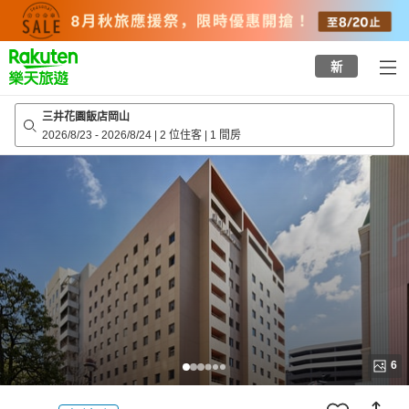
to
top
page
新
三井花園飯店岡山
2026/8/23
-
2026/8/24
|
2 位住客
|
1 間房
6