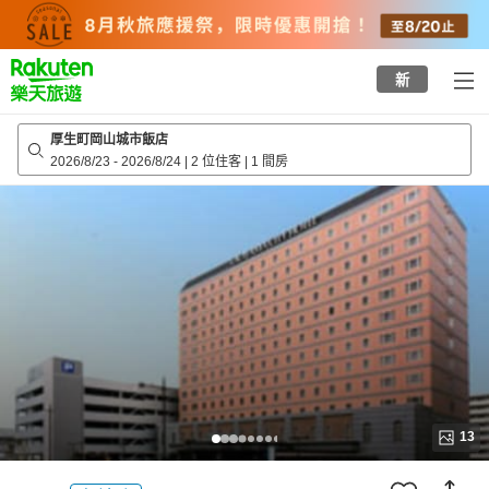
to
top
page
新
厚生町岡山城市飯店
2026/8/23
-
2026/8/24
|
2 位住客
|
1 間房
13