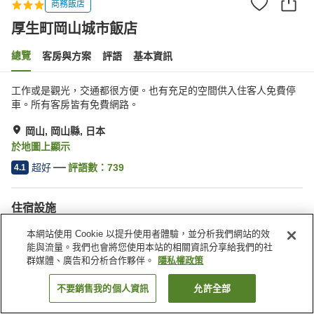
商務飯店
厚生町岡山城市飯店
總覽
客房與方案
評語
基本資訊
工作或是觀光，交通都很方便。也有充足的空間供入住客人免費停
車。所有客房皆有免費網路。
岡山, 岡山縣, 日本
於地圖上顯示
超好
評語數：
739
4.1
住宿設施
停車場
Spa／美容沙龍
本網站使用 Cookie 以提升使用者體驗，並分析我們網站的效
餐廳
咖啡廳
能與流量。我們也會將您使用本站的相關資訊分享給我們的社
群媒體、廣告和分析合作夥伴。
隱私權政策
首頁
日本
岡山縣
岡山
厚生町岡山城市飯店
不要銷售我的個人資訊
允許全部
找客房