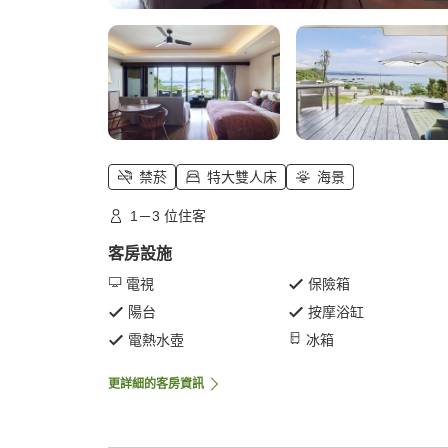
禁菸
特大雙人床
海景
1－3 位住客
客房設施
電視
保險箱
陽台
按摩浴缸
電熱水壺
冰箱
更詳細的客房資訊