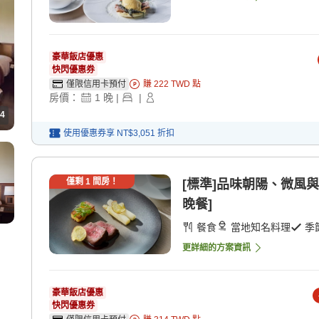
豪華飯店優惠
快閃優惠券
僅限信用卡預付
賺
222
TWD
點
房價：
1
晚
|
|
4
使用優惠券享
NT$3,051
折扣
僅剩
1
間房！
[標準]品味朝陽、微風與
晚餐]
餐食
當地知名料理
季
更詳細的方案資訊
豪華飯店優惠
快閃優惠券