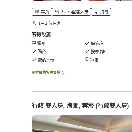
禁菸
2 x 小型雙人床
海景
1－2 位住客
客房設施
電視
保險箱
陽台
按摩浴缸
電熱水壺
冰箱
更詳細的客房資訊
行政 雙人房, 海景, 禁菸 (行政雙人房)