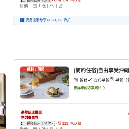
僅限信用卡預付
賺
314
TWD
點
房價：
1
晚
|
|
使用優惠券享
NT$3,051
折扣
僅剩
3
間房！
[簡約住宿]自由享受沖繩
餐食
西式早餐
早餐（
更詳細的方案資訊
豪華飯店優惠
快閃優惠券
僅限信用卡預付
賺
222
TWD
點
房價：
1
晚
|
|