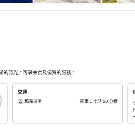
過的時光。可享美食及優質的服務。
交通
那霸機場
開車
1
小時
20
分鐘