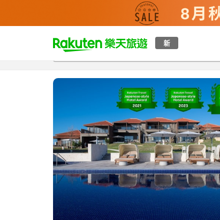
t
新
總覽
客房與方案
評語
特點
設施
o
p
P
a
g
e
_
s
e
a
r
c
h