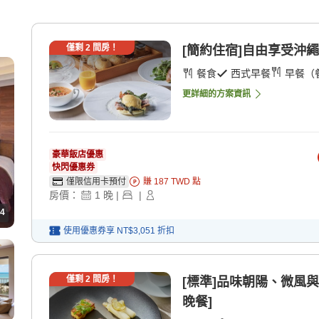
僅剩
2
間房！
[簡約住宿]自由享受沖繩
餐食
西式早餐
早餐（
更詳細的方案資訊
豪華飯店優惠
快閃優惠券
僅限信用卡預付
賺
187
TWD
點
房價：
1
晚
|
|
4
使用優惠券享
NT$3,051
折扣
僅剩
2
間房！
[標準]品味朝陽、微風與
晚餐]