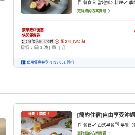
餐食
當地知名料理
季
更詳細的方案資訊
豪華飯店優惠
快閃優惠券
僅限信用卡預付
賺
279
TWD
點
房價：
1
晚
|
|
使用優惠券享
NT$3,051
折扣
僅剩
1
間房！
[簡約住宿]自由享受沖繩
餐食
西式早餐
早餐（
更詳細的方案資訊