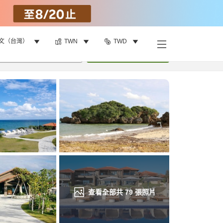
文（台灣）
TWN
TWD
找客房
•
1
間房
重新搜尋
查看全部共
79
張照片