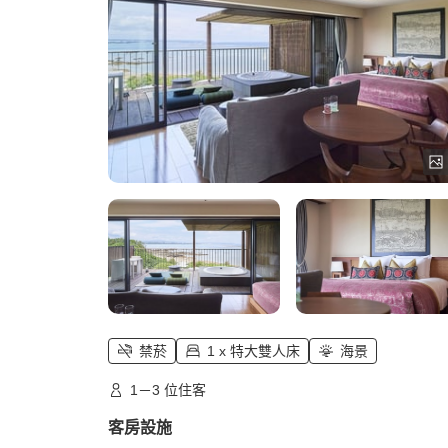
禁菸
1 x 特大雙人床
海景
1－3 位住客
客房設施