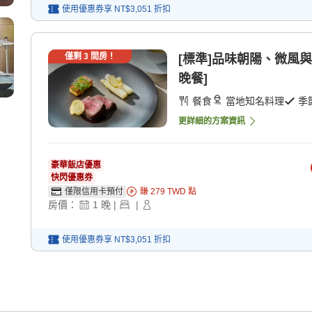
使用優惠券享
NT$3,051
折扣
僅剩
3
間房！
[標準]品味朝陽、微風與
晚餐]
餐食
當地知名料理
季
更詳細的方案資訊
豪華飯店優惠
快閃優惠券
僅限信用卡預付
賺
279
TWD
點
房價：
1
晚
|
|
使用優惠券享
NT$3,051
折扣