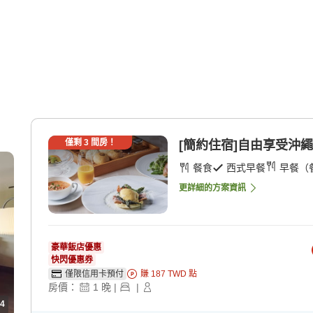
僅剩
3
間房！
[簡約住宿]自由享受沖繩
餐食
西式早餐
早餐（
更詳細的方案資訊
豪華飯店優惠
快閃優惠券
僅限信用卡預付
賺
187
TWD
點
房價：
1
晚
|
|
4