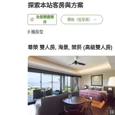
探索本站客房與方案
全部篩選條
價格（低至高）
件
8
種房型
尊榮 雙人房, 海景, 禁菸 (高級雙人房)