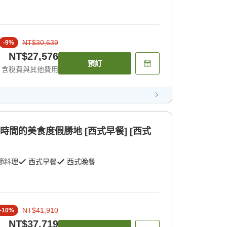
NT$30,639
-
9
%
NT$27,576
預訂
含稅費與其他費用
時間的美食度假勝地 [西式早餐] [西式
節料理
西式早餐
西式晚餐
NT$41,910
-
10
%
NT$37,719