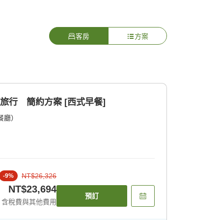
客房
方案
旅行 簡約方案 [西式早餐]
餐廳）
NT$26,326
-
9
%
NT$23,694
預訂
含稅費與其他費用