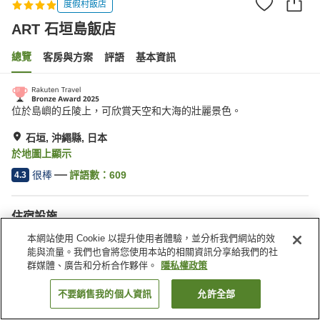
度假村飯店
ART 石垣島飯店
總覽
客房與方案
評語
基本資訊
位於島嶼的丘陵上，可欣賞天空和大海的壯麗景色。
石垣, 沖繩縣, 日本
於地圖上顯示
很棒
評語數：
609
4.3
住宿設施
停車場
三溫暖
本網站使用 Cookie 以提升使用者體驗，並分析我們網站的效
Spa／美容沙龍
游泳池
能與流量。我們也會將您使用本站的相關資訊分享給我們的社
群媒體、廣告和分析合作夥伴。
隱私權政策
首頁
日本
沖繩縣
石垣
ART 石垣島飯店
不要銷售我的個人資訊
允許全部
找客房