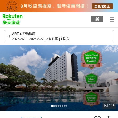
to
top
page
新
ART 石垣島飯店
2026/8/21
-
2026/8/22
|
2 位住客
|
1 間房
149