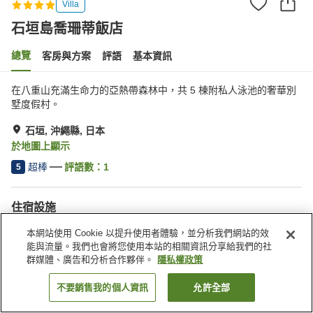
Villa
石垣島喬珊蒂飯店
總覽
客房與方案
評語
基本資訊
在八重山充滿生命力的亞熱帶森林中，共 5 棟附私人泳池的奢華別
墅度假村。
石垣, 沖繩縣, 日本
於地圖上顯示
超棒
評語數：
1
5
住宿設施
無線網路
Spa／美容沙龍
本網站使用 Cookie 以提升使用者體驗，並分析我們網站的效
休息室
指定吸菸區
能與流量。我們也會將您使用本站的相關資訊分享給我們的社
群媒體、廣告和分析合作夥伴。
隱私權政策
首頁
日本
沖繩縣
石垣
石垣島喬珊蒂飯店
不要銷售我的個人資訊
允許全部
找客房