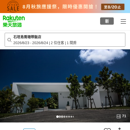
to
top
page
新
石垣島喬珊蒂飯店
2026/8/23
-
2026/8/24
|
2 位住客
|
1 間房
71